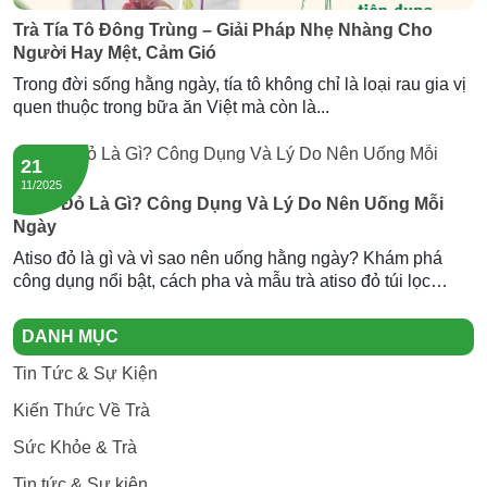
Trà Tía Tô Đông Trùng – Giải Pháp Nhẹ Nhàng Cho
Người Hay Mệt, Cảm Gió
Trong đời sống hằng ngày, tía tô không chỉ là loại rau gia vị
quen thuộc trong bữa ăn Việt mà còn là...
21
11/2025
Atiso Đỏ Là Gì? Công Dụng Và Lý Do Nên Uống Mỗi
Ngày
Atiso đỏ là gì và vì sao nên uống hằng ngày? Khám phá
công dụng nổi bật, cách pha và mẫu trà atiso đỏ túi lọc
Newtea an toàn, thơm ngon.
DANH MỤC
Tin Tức & Sự Kiện
Kiến Thức Về Trà
Sức Khỏe & Trà
Tin tức & Sự kiện