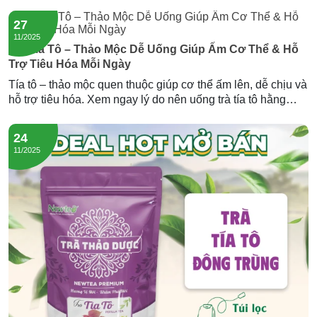
ly. Gợi ý nguồn lục trà lài sỉ giá tốt từ Newtea.
27
11/2025
Trà Tía Tô – Thảo Mộc Dễ Uống Giúp Ấm Cơ Thể & Hỗ
Trợ Tiêu Hóa Mỗi Ngày
Tía tô – thảo mộc quen thuộc giúp cơ thể ấm lên, dễ chịu và
hỗ trợ tiêu hóa. Xem ngay lý do nên uống trà tía tô hằng
ngày và trải nghiệm dòng trà tía tô đông trùng của Newtea.
24
11/2025