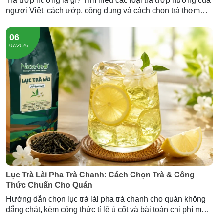
Trà ướp hương là gì? Tìm hiểu các loại trà ướp hương của
người Việt, cách ướp, công dụng và cách chọn trà thơm
chuẩn — cùng Trà Hương Lài và Trà Sâm Dứa Newtea.
06
07/2026
Lục Trà Lài Pha Trà Chanh: Cách Chọn Trà & Công
Thức Chuẩn Cho Quán
Hướng dẫn chọn lục trà lài pha trà chanh cho quán không
đắng chát, kèm công thức tỉ lệ ủ cốt và bài toán chi phí mỗi