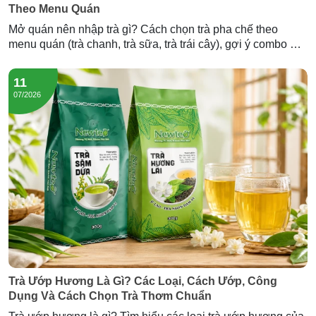
Theo Menu Quán
Mở quán nên nhập trà gì? Cách chọn trà pha chế theo
menu quán (trà chanh, trà sữa, trà trái cây), gợi ý combo mở
quán và lượng trà cần nhập — tư vấn từ Newtea.
11
07/2026
Trà Ướp Hương Là Gì? Các Loại, Cách Ướp, Công
Dụng Và Cách Chọn Trà Thơm Chuẩn