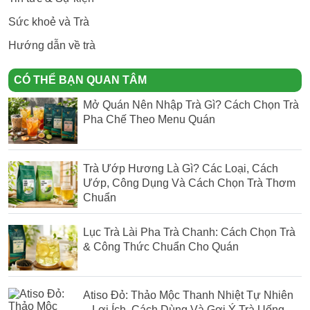
Sức khoẻ và Trà
Hướng dẫn về trà
CÓ THỂ BẠN QUAN TÂM
Mở Quán Nên Nhập Trà Gì? Cách Chọn Trà
Pha Chế Theo Menu Quán
Trà Ướp Hương Là Gì? Các Loại, Cách
Ướp, Công Dụng Và Cách Chọn Trà Thơm
Chuẩn
Lục Trà Lài Pha Trà Chanh: Cách Chọn Trà
& Công Thức Chuẩn Cho Quán
Atiso Đỏ: Thảo Mộc Thanh Nhiệt Tự Nhiên
– Lợi Ích, Cách Dùng Và Gợi Ý Trà Uống