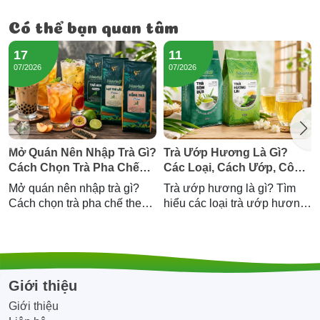
Có thể bạn quan tâm
17
11
07/2026
07/2026
Mở Quán Nên Nhập Trà Gì?
Trà Ướp Hương Là Gì?
Cách Chọn Trà Pha Chế
Các Loại, Cách Ướp, Công
Theo Menu Quán
Dụng Và Cách Chọn Trà
Mở quán nên nhập trà gì?
Trà ướp hương là gì? Tìm
Thơm Chuẩn
Cách chọn trà pha chế theo
hiểu các loại trà ướp hương
menu quán (trà chanh, trà
của người Việt, cách ướp,
sữa, trà trái cây), gợi ý
công dụng và cách chọn trà
combo mở quán và lượng trà
thơm chuẩn — cùng Trà
cần nhập — tư vấn từ
Hương Lài và Trà Sâm Dứa
Newtea.
Newtea.
Giới thiệu
Giới thiệu