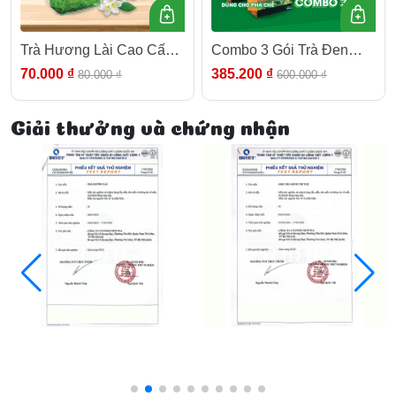
Trà Hương Lài Cao Cấp
Combo 3 Gói Trà Đen
Newtea - 300G
Cao Cấp Newtea 1500g -
70.000 ₫
385.200 ₫
80.000 ₫
600.000 ₫
Dùng Trong Pha Chế Trà
Sữa Đậm Vị
Giải thưởng và chứng nhận