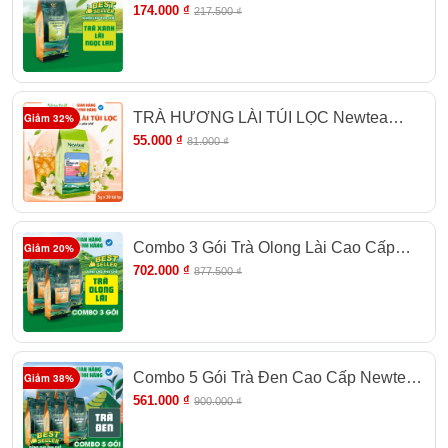
Gói 500gr - Chuyên Pha Trà Chanh, Trà
174.000 ₫
217.500 ₫
Tắc
TRÀ HƯƠNG LÀI TÚI LỌC Newtea
Giảm 32%
150g (30 Gói)
55.000 ₫
81.000 ₫
Combo 3 Gói Trà Olong Lài Cao Cấp
Giảm 20%
Newtea 1500g - Pha Trà Sữa Cốm,
702.000 ₫
877.500 ₫
Olong Nhài Sữa Phê La, Trà Trái Cây
Combo 5 Gói Trà Đen Cao Cấp Newtea
Giảm 38%
2500g - Dùng Trong Pha Chế Trà Sữa
561.000 ₫
900.000 ₫
Đậm Vị