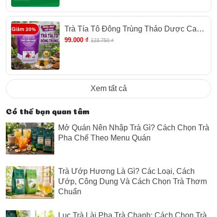
Trà Tía Tô Đông Trùng Thảo Dược Cao
Giảm 20%
Cấp Newtea, Trà Túi Lọc Tiện Dụng, Gói
99.000 ₫
123.750 ₫
30 Túi Lọc x 2g
Xem tất cả
Có thể bạn quan tâm
Mở Quán Nên Nhập Trà Gì? Cách Chọn Trà
Pha Chế Theo Menu Quán
Trà Ướp Hương Là Gì? Các Loại, Cách
Ướp, Công Dụng Và Cách Chọn Trà Thơm
Chuẩn
Lục Trà Lài Pha Trà Chanh: Cách Chọn Trà