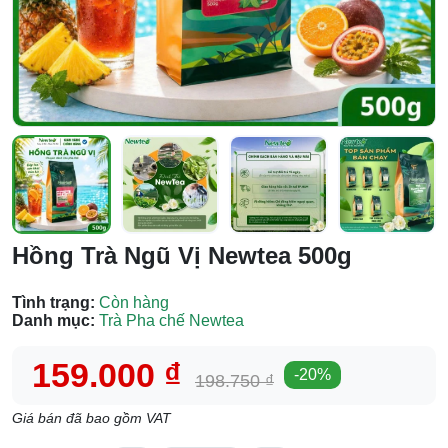
Hồng Trà Ngũ Vị Newtea 500g
Tình trạng:
Còn hàng
Danh mục:
Trà Pha chế Newtea
159.000 ₫
-
20
%
198.750 ₫
Giá bán đã bao gồm VAT