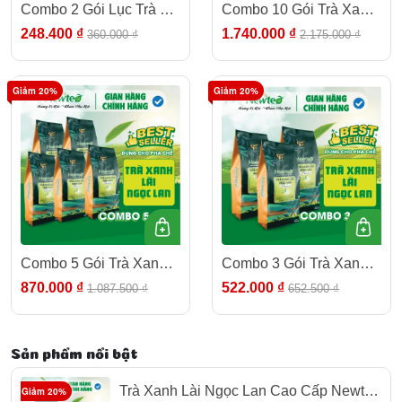
Combo 2 Gói Lục Trà Lài
Combo 10 Gói Trà Xanh
Cao Cấp Newtea 1000gr
Lài Ngọc Lan Cao Cấp
248.400 ₫
1.740.000 ₫
360.000 ₫
2.175.000 ₫
- Pha Trà Chanh, Lục Trà
Newtea 5000gr - Chuyên
Trái Cây, Lục Trà Sữa
Pha Trà Chanh, Trà Tắc
Giảm 20%
Giảm 20%
7. Chính Sách Bán Hàng Và Hậu Mãi
Combo 5 Gói Trà Xanh
Combo 3 Gói Trà Xanh
Lài Ngọc Lan Cao Cấp
Lài Ngọc Lan Cao Cấp
870.000 ₫
522.000 ₫
1.087.500 ₫
652.500 ₫
Newtea 2500gr - Chuyên
Newtea 1500gr - Chuyên
Pha Trà Chanh, Trà Tắc
Pha Trà Chanh, Trà Tắc
Sản phẩm nổi bật
Trà Xanh Lài Ngọc Lan Cao Cấp Newtea
Giảm 20%