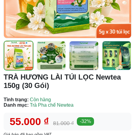
TRÀ HƯƠNG LÀI TÚI LỌC Newtea
150g (30 Gói)
Tình trạng:
Còn hàng
Danh mục:
Trà Pha chế Newtea
55.000 ₫
-
32
%
81.000 ₫
Giá bán đã bao gồm VAT