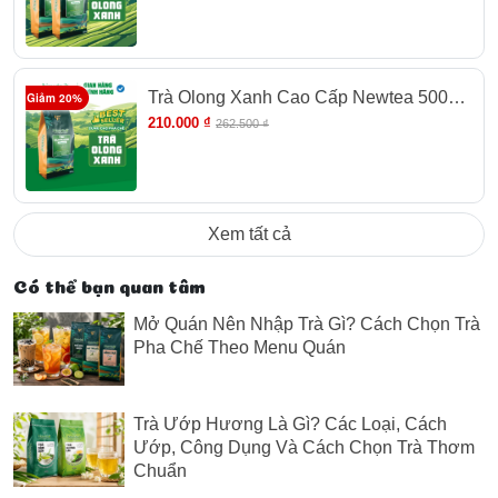
Trà Olong Xanh Cao Cấp Newtea 500g -
Giảm 20%
Pha Olong Long Nhãn, Olong Sữa
210.000 ₫
262.500 ₫
Xem tất cả
Có thể bạn quan tâm
Mở Quán Nên Nhập Trà Gì? Cách Chọn Trà
Pha Chế Theo Menu Quán
Trà Ướp Hương Là Gì? Các Loại, Cách
8. Kết quả kiểm định
Ướp, Công Dụng Và Cách Chọn Trà Thơm
Chuẩn