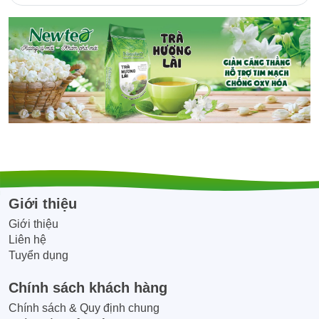
Quý công ty, Quán ăn nhà hàng khách
sạn, đại lý, CTV có nhu cầu đặt số lượng
Giới thiệu
lớn vui lòng liên hệ Hotline/Zalo:
0945.866.468 để được tư vấn và hỗ trợ
Giới thiệu
Liên hệ
giá tốt nhất!!
Tuyển dụng
Chính sách khách hàng
Chính sách & Quy định chung