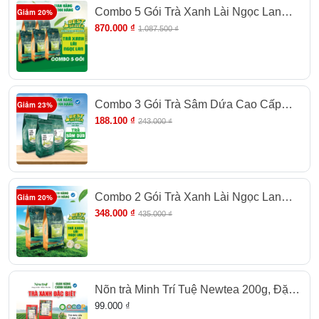
Combo 5 Gói Trà Xanh Lài Ngọc Lan
Giảm 20%
Cao Cấp Newtea 2500gr - Chuyên Pha
870.000 ₫
1.087.500 ₫
Trà Chanh, Trà Tắc
Combo 3 Gói Trà Sâm Dứa Cao Cấp
Giảm 23%
Newtea 900G
188.100 ₫
243.000 ₫
8. Chính Sách Bán Hàng Và Hậu Mãi
Combo 2 Gói Trà Xanh Lài Ngọc Lan
Giảm 20%
Cao Cấp Newtea 1000gr - Chuyên Pha
348.000 ₫
435.000 ₫
Trà Chanh, Trà Tắc
Nõn trà Minh Trí Tuệ Newtea 200g, Đặc
sản Trà xanh Thái Nguyên, Trà Móc câu
99.000 ₫