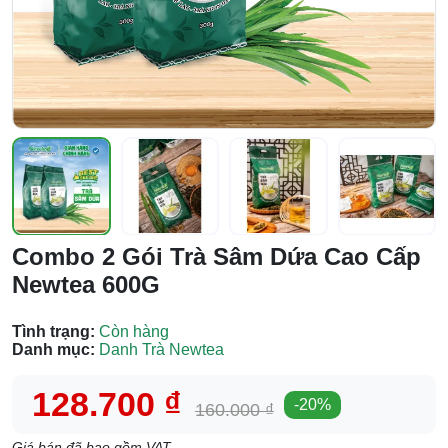
Combo 2 Gói Trà Sâm Dứa Cao Cấp
Newtea 600G
Tình trạng:
Còn hàng
Danh mục:
Danh Trà Newtea
128.700 ₫
-
20
%
160.000 ₫
Giá bán đã bao gồm VAT