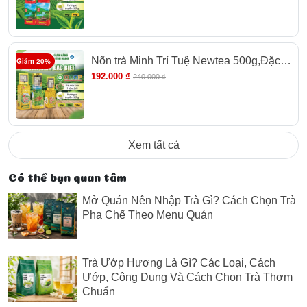
Cao cấp
Nõn trà Minh Trí Tuệ Newtea 500g,Đặc
Giảm 20%
sản Trà xanh Thái Nguyên, Trà Móc câu
192.000 ₫
240.000 ₫
Cao cấp
Xem tất cả
Có thể bạn quan tâm
Mở Quán Nên Nhập Trà Gì? Cách Chọn Trà
9. Kết Quả Kiểm Nghiệm
Pha Chế Theo Menu Quán
Trà Ướp Hương Là Gì? Các Loại, Cách
Ướp, Công Dụng Và Cách Chọn Trà Thơm
Chuẩn