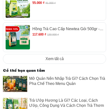
Newtea 150g (30 Gói)
55.000 ₫
81.000 ₫
Hồng Trà Cao Cấp Newtea Gói 500gr -
Giảm 10%
Chuyên Pha Chế Hồng Trà Long Nhãn,
117.600 ₫
130.000 ₫
Trà Sữa, Hồng Trà Cam Xí Muội
Xem tất cả
Có thể bạn quan tâm
Mở Quán Nên Nhập Trà Gì? Cách Chọn Trà
Pha Chế Theo Menu Quán
Trà Ướp Hương Là Gì? Các Loại, Cách
Ướp, Công Dụng Và Cách Chọn Trà Thơm