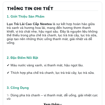
THÔNG TIN CHI TIẾT
1. Giới Thiệu Sản Phẩm
Lục Trà Lài Cao Cấp Newtea
là sự kết hợp hoàn hảo giữa
trà xanh và hương hoa lài, mang đến hương thơm thanh
khiết, vị trà chát nhẹ, hậu ngọt sâu. Đây là nguyên liệu không
thể thiếu trong pha chế trà chanh, lục trà trái cây, lục trà sữa,
giúp tạo nên những thức uống thanh mát, giải nhiệt và dễ
uống.
2. Đặc Điểm Nổi Bật
✔ Màu nước vàng xanh, vị thanh mát, hậu ngọt lâu.
✔ Thích hợp pha chế trà chanh, lục trà trái cây, lục trà sữa.
3. Công Dụng
✨ Dùng pha trà chanh – vị thanh mát, dễ uống, giải nhiệt cực
tốt.
Xem thêm