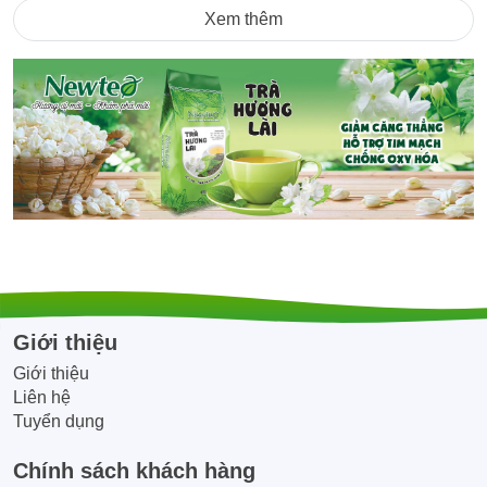
Xem thêm
Quý công ty, Quán ăn nhà hàng khách
sạn, đại lý, CTV có nhu cầu đặt số lượng
lớn vui lòng liên hệ Hotline/Zalo:
0945.866.468 để được tư vấn và hỗ trợ
giá tốt nhất!!
Giới thiệu
Giới thiệu
Liên hệ
Tuyển dụng
Chính sách khách hàng