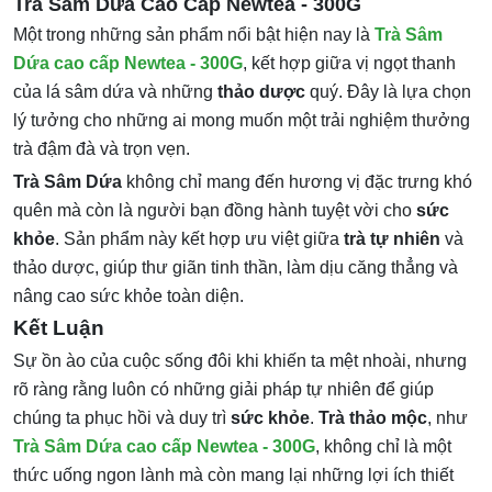
Trà Sâm Dứa Cao Cấp Newtea - 300G
Một trong những sản phẩm nổi bật hiện nay là
Trà Sâm
Dứa cao cấp Newtea - 300G
, kết hợp giữa vị ngọt thanh
của lá sâm dứa và những
thảo dược
quý. Đây là lựa chọn
lý tưởng cho những ai mong muốn một trải nghiệm thưởng
trà đậm đà và trọn vẹn.
Trà Sâm Dứa
không chỉ mang đến hương vị đặc trưng khó
quên mà còn là người bạn đồng hành tuyệt vời cho
sức
khỏe
. Sản phẩm này kết hợp ưu việt giữa
trà tự nhiên
và
thảo dược, giúp thư giãn tinh thần, làm dịu căng thẳng và
nâng cao sức khỏe toàn diện.
Kết Luận
Sự ồn ào của cuộc sống đôi khi khiến ta mệt nhoài, nhưng
rõ ràng rằng luôn có những giải pháp tự nhiên để giúp
chúng ta phục hồi và duy trì
sức khỏe
.
Trà thảo mộc
, như
Trà Sâm Dứa cao cấp Newtea - 300G
, không chỉ là một
thức uống ngon lành mà còn mang lại những lợi ích thiết