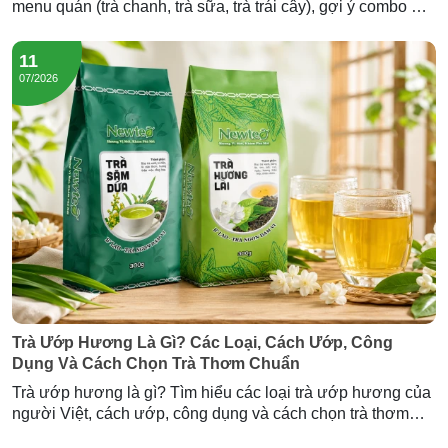
menu quán (trà chanh, trà sữa, trà trái cây), gợi ý combo mở
quán và lượng trà cần nhập — tư vấn từ Newtea.
11
07/2026
Trà Ướp Hương Là Gì? Các Loại, Cách Ướp, Công
Dụng Và Cách Chọn Trà Thơm Chuẩn
Trà ướp hương là gì? Tìm hiểu các loại trà ướp hương của
người Việt, cách ướp, công dụng và cách chọn trà thơm
chuẩn — cùng Trà Hương Lài và Trà Sâm Dứa Newtea.