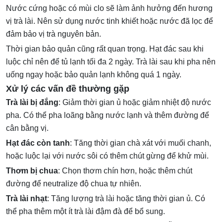
Nước cứng hoặc có mùi clo sẽ làm ảnh hưởng đến hương
vị trà lài. Nên sử dụng nước tinh khiết hoặc nước đã lọc để
đảm bảo vị trà nguyên bản.
Thời gian bảo quản cũng rất quan trọng. Hạt đác sau khi
luộc chỉ nên để tủ lạnh tối đa 2 ngày. Trà lài sau khi pha nên
uống ngay hoặc bảo quản lạnh không quá 1 ngày.
Xử lý các vấn đề thường gặp
Trà lài bị đắng
: Giảm thời gian ủ hoặc giảm nhiệt độ nước
pha. Có thể pha loãng bằng nước lạnh và thêm đường để
cân bằng vị.
Hạt đác còn tanh
: Tăng thời gian chà xát với muối chanh,
hoặc luộc lại với nước sôi có thêm chút gừng để khử mùi.
Thơm bị chua
: Chọn thơm chín hơn, hoặc thêm chút
đường để neutralize độ chua tự nhiên.
Trà lài nhạt
: Tăng lượng trà lài hoặc tăng thời gian ủ. Có
thể pha thêm một ít trà lài đậm đà để bổ sung.