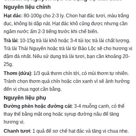
Nguyên liệu chính
Hạt đác
: 80-100g cho 2-3 ly. Chọn hạt đác tươi, màu trắng
đục, không bị dập nát. Hạt đác khô cũng được nhưng cần
ngâm nước ấm 2-3 tiếng trước khi chế biến.
Trà lài
: 10-15g trà lài khô hoặc 3-4 túi lọc trà lài chất lượng.
Trà lài Thái Nguyên hoặc trà lài từ Bảo Lộc sẽ cho hương vị
đậm đà nhất. Nếu sử dụng trà lài tươi, bạn cần khoảng 20-
25g.
Thơm (dứa)
: 1/3 quả thơm chín tới, có mùi thơm tự nhiên.
Tránh chọn thơm quá chín hoặc còn xanh vì sẽ ảnh hưởng
đến vị chua ngọt cân bằng.
Nguyên liệu phụ
Đường phèn hoặc đường cát
: 3-4 muỗng canh, có thể
thay thế bằng mật ong hoặc syrup đường nâu để tăng
hương vị.
Chanh tươi
: 1 quả để sơ chế hạt đác và tăng vị chua nhẹ.