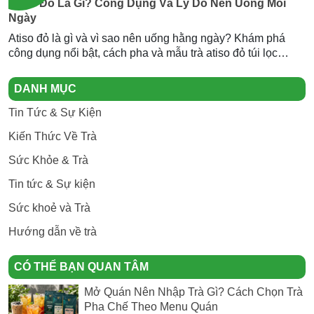
Atiso Đỏ Là Gì? Công Dụng Và Lý Do Nên Uống Mỗi
Ngày
Atiso đỏ là gì và vì sao nên uống hằng ngày? Khám phá
công dụng nổi bật, cách pha và mẫu trà atiso đỏ túi lọc
Newtea an toàn, thơm ngon.
DANH MỤC
Tin Tức & Sự Kiện
Kiến Thức Về Trà
Sức Khỏe & Trà
Tin tức & Sự kiện
Sức khoẻ và Trà
Hướng dẫn về trà
CÓ THỂ BẠN QUAN TÂM
Mở Quán Nên Nhập Trà Gì? Cách Chọn Trà
Pha Chế Theo Menu Quán