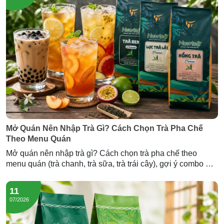
Mở Quán Nên Nhập Trà Gì? Cách Chọn Trà Pha Chế
Theo Menu Quán
Mở quán nên nhập trà gì? Cách chọn trà pha chế theo
menu quán (trà chanh, trà sữa, trà trái cây), gợi ý combo mở
quán và lượng trà cần nhập — tư vấn từ Newtea.
11
07/2026