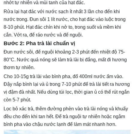
nhớt tự nhiên và mùi tanh của hạt đác.
Rửa lại hạt đác với nước sạch ít nhất 3 lần cho đến khi
nước trong. Đun sôi 1 lít nước, cho hạt đác vào luộc trong
8-10 phút. Hạt đác chín khi nở to, trong suốt và mềm khi
cắn. Vớt ra, để ráo nước và để nguội.
Bước 2: Pha trà lài chuẩn vị
Đun nước sôi, để nguội khoảng 2-3 phút đến nhiệt độ 75-
80°C. Nước quá nóng sẽ làm trà lài bị đắng, mất đi hương
thơm tự nhiên.
Cho 10-15g trà lài vào bình pha, đổ 400ml nước ấm vào.
Đậy nắp bình lại và ủ trong 7-10 phút để trà lài tiết ra hương
vị đậm đà nhất. Nếu dùng túi lọc, thời gian ủ có thể rút ngắn
còn 5-7 phút.
Lọc bỏ xác trà, thêm đường phèn vào trà lài nóng và khuấy
đều cho đến khi tan hết. Để trà nguội tự nhiên hoặc ngâm
bình pha vào chậu nước lạnh để làm mát nhanh hơn.