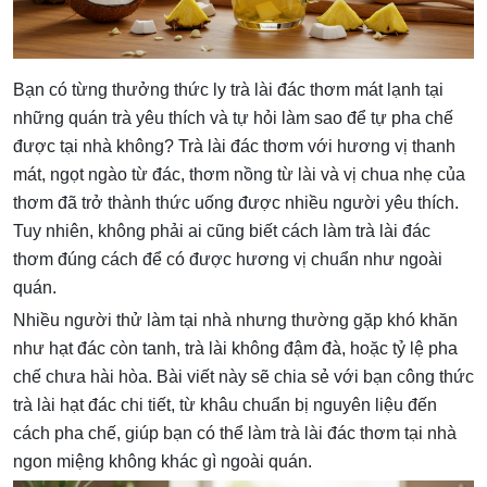
Bạn có từng thưởng thức ly trà lài đác thơm mát lạnh tại
những quán trà yêu thích và tự hỏi làm sao để tự pha chế
được tại nhà không? Trà lài đác thơm với hương vị thanh
mát, ngọt ngào từ đác, thơm nồng từ lài và vị chua nhẹ của
thơm đã trở thành thức uống được nhiều người yêu thích.
Tuy nhiên, không phải ai cũng biết cách làm trà lài đác
thơm đúng cách để có được hương vị chuẩn như ngoài
quán.
Nhiều người thử làm tại nhà nhưng thường gặp khó khăn
như hạt đác còn tanh, trà lài không đậm đà, hoặc tỷ lệ pha
chế chưa hài hòa. Bài viết này sẽ chia sẻ với bạn công thức
trà lài hạt đác chi tiết, từ khâu chuẩn bị nguyên liệu đến
cách pha chế, giúp bạn có thể làm trà lài đác thơm tại nhà
ngon miệng không khác gì ngoài quán.