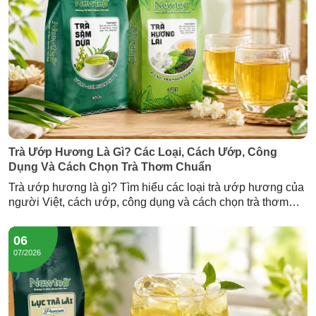
Trà Ướp Hương Là Gì? Các Loại, Cách Ướp, Công
Dụng Và Cách Chọn Trà Thơm Chuẩn
Trà ướp hương là gì? Tìm hiểu các loại trà ướp hương của
người Việt, cách ướp, công dụng và cách chọn trà thơm
chuẩn — cùng Trà Hương Lài và Trà Sâm Dứa Newtea.
06
07/2026