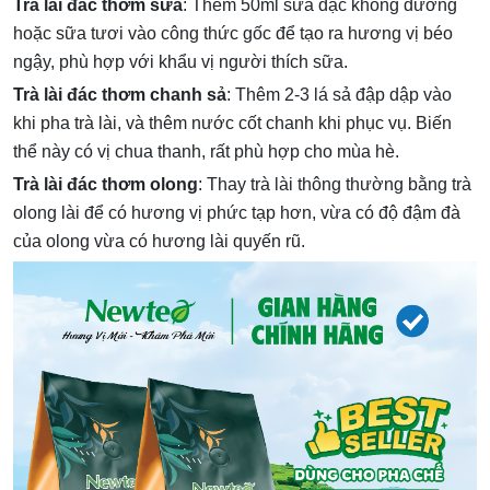
Trà lài đác thơm sữa
: Thêm 50ml sữa đặc không đường
hoặc sữa tươi vào công thức gốc để tạo ra hương vị béo
ngậy, phù hợp với khẩu vị người thích sữa.
Trà lài đác thơm chanh sả
: Thêm 2-3 lá sả đập dập vào
khi pha trà lài, và thêm nước cốt chanh khi phục vụ. Biến
thể này có vị chua thanh, rất phù hợp cho mùa hè.
Trà lài đác thơm olong
: Thay trà lài thông thường bằng trà
olong lài để có hương vị phức tạp hơn, vừa có độ đậm đà
của olong vừa có hương lài quyến rũ.