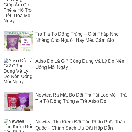
Trà Tía Tô Đông Trùng – Giải Pháp Nhẹ
Nhàng Cho Người Hay Mệt, Cảm Gió
Atiso Đỏ Là Gì? Công Dụng Và Lý Do Nên
Uống Mỗi Ngày
Newtea Ra Mắt Bộ Đôi Trà Túi Lọc Mới: Trà
Tía Tô Đông Trùng & Trà Atiso Đỏ
Newtea Tìm Kiếm Đối Tác Phân Phối Toàn
Quốc – Chính Sách Ưu Đãi Hấp Dẫn