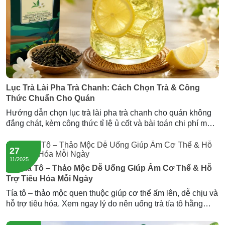
Lục Trà Lài Pha Trà Chanh: Cách Chọn Trà & Công
Thức Chuẩn Cho Quán
Hướng dẫn chọn lục trà lài pha trà chanh cho quán không
đắng chát, kèm công thức tỉ lệ ủ cốt và bài toán chi phí mỗi
ly. Gợi ý nguồn lục trà lài sỉ giá tốt từ Newtea.
27
11/2025
Trà Tía Tô – Thảo Mộc Dễ Uống Giúp Ấm Cơ Thể & Hỗ
Trợ Tiêu Hóa Mỗi Ngày
Tía tô – thảo mộc quen thuộc giúp cơ thể ấm lên, dễ chịu và
hỗ trợ tiêu hóa. Xem ngay lý do nên uống trà tía tô hằng
ngày và trải nghiệm dòng trà tía tô đông trùng của Newtea.