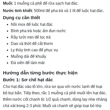
Muối
: 1 muỗng cà phê để rửa sạch hạt đác.
Nước tinh khiết
: 500ml để pha trà và 1 lít để luộc hạt đác.
Dụng cụ cần thiết
Nồi inox để luộc hạt đác
Bình pha trà hoặc ấm đun nước
Rây lưới mịn để lọc trà
Dao và thớt để cắt thơm
Ly thủy tinh cao để phục vụ
Muỗng dài để khuấy
Đá viên để làm mát
Hướng dẫn từng bước thực hiện
Bước 1: Sơ chế hạt đác
Cho hạt đác vào tô lớn, rửa sơ qua với nước lạnh để loại
bỏ bụi bẩn. Tiếp theo, rắc 1 muỗng cà phê muối lên hạt đác,
thêm nước cốt chanh từ 1/2 quả chanh, dùng tay nhẹ nhàng
chà xát trong 2-3 phút. Muối và chanh sẽ giúp loại bỏ lớp