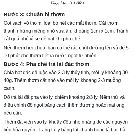
Cây, Lục Trà Sữa
Bước 3: Chuẩn bị thơm
Gọt sạch vỏ thơm, loại bỏ hết các mắt thơm. Cắt thơm
thành những miếng nhỏ vừa ăn, khoảng 1cm x 1cm. Tránh
cắt quá nhỏ vì sẽ dễ nát khi pha chế.
Nếu thơm hơi chua, bạn có thể rắc chút đường lên và để 5-
10 phút cho thơm tiết ra nước ngọt tự nhiên.
Bước 4: Pha chế trà lài đác thơm
Chia hạt đác đã luộc vào 2-3 ly thủy tinh, mỗi ly khoảng 30-
40g. Thêm thơm cắt nhỏ vào mỗi ly, khoảng 2-3 muỗng
canh.
Đổ trà lài đã pha vào ly, chiếm khoảng 2/3 ly. Nếm thử và
điều chỉnh độ ngọt bằng cách thêm đường hoặc mật ong
nếu cần.
Thêm đá viên vào ly, khuấy đều nhẹ nhàng để các nguyên
liệu hòa quyện. Trang trí ly bằng lát chanh hoặc lá bạc hà