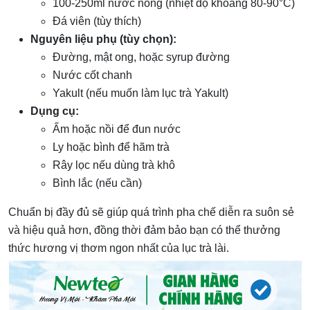
100-250ml nước nóng (nhiệt độ khoảng 80-90°C)
Đá viên (tùy thích)
Nguyên liệu phụ (tùy chọn):
Đường, mật ong, hoặc syrup đường
Nước cốt chanh
Yakult (nếu muốn làm lục trà Yakult)
Dụng cụ:
Ấm hoặc nồi để đun nước
Ly hoặc bình để hãm trà
Rây lọc nếu dùng trà khô
Bình lắc (nếu cần)
Chuẩn bị đầy đủ sẽ giúp quá trình pha chế diễn ra suôn sẻ
và hiệu quả hơn, đồng thời đảm bảo bạn có thể thưởng
thức hương vị thơm ngon nhất của lục trà lài.