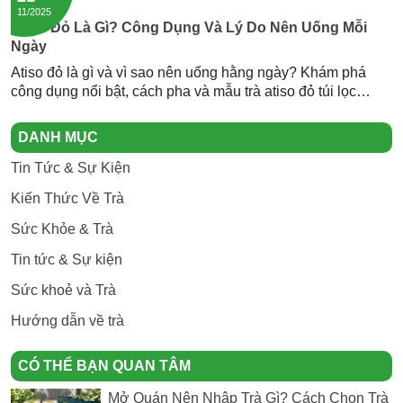
11/2025
Atiso Đỏ Là Gì? Công Dụng Và Lý Do Nên Uống Mỗi
Ngày
Atiso đỏ là gì và vì sao nên uống hằng ngày? Khám phá
công dụng nổi bật, cách pha và mẫu trà atiso đỏ túi lọc
Newtea an toàn, thơm ngon.
DANH MỤC
Tin Tức & Sự Kiện
Kiến Thức Về Trà
Sức Khỏe & Trà
Tin tức & Sự kiện
Sức khoẻ và Trà
Hướng dẫn về trà
CÓ THỂ BẠN QUAN TÂM
Mở Quán Nên Nhập Trà Gì? Cách Chọn Trà