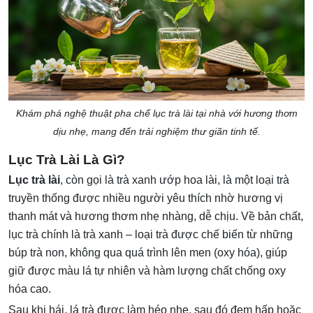
Khám phá nghệ thuật pha chế lục trà lài tại nhà với hương thơm
dịu nhẹ, mang đến trải nghiệm thư giãn tinh tế.
Lục Trà Lài Là Gì?
Lục trà lài
, còn gọi là
trà xanh ướp hoa lài, là một loại trà
truyền thống được nhiều người yêu thích nhờ hương vị
thanh mát và hương thơm nhẹ nhàng, dễ chịu. Về bản chất,
lục trà chính là trà xanh – loại trà được chế biến từ những
búp trà non, không qua quá trình lên men (oxy hóa), giúp
giữ được màu lá tự nhiên và hàm lượng chất chống oxy
hóa cao.
Sau khi hái, lá trà được làm héo nhẹ, sau đó đem hấp hoặc