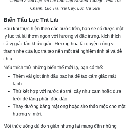
Combo 2 Gói Lục Trà Lài Cao Cấp Newtea 1000gr - Pha Trà
Chanh, Lục Trà Trái Cây, Lục Trà Sữa
Biến Tấu Lục Trà Lài
Sau khi thực hiện theo các bước trên, bạn sẽ có được một
ly lục trà lài thơm ngon với hương vị đặc trưng, kích thích
cả vị giác lẫn khứu giác. Hương hoa lài quyện cùng vị
thanh nhẹ của lục trà tạo nên một trải nghiệm tinh tế và dễ
chịu.
Nếu thích thử những biến thể mới lạ, bạn có thể:
Thêm vài giọt tinh dầu bạc hà để tạo cảm giác mát
lạnh.
Thử kết hợp với nước ép trái cây như cam hoặc dưa
lưới để tăng phần độc đáo.
Thay đường bằng mật ong hoặc siro thảo mộc cho một
hương vị mới.
Một thức uống dù đơn giản nhưng lại mang đến những