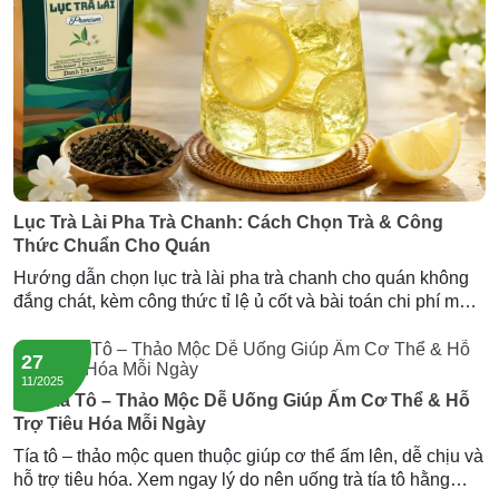
Lục Trà Lài Pha Trà Chanh: Cách Chọn Trà & Công
Thức Chuẩn Cho Quán
Hướng dẫn chọn lục trà lài pha trà chanh cho quán không
đắng chát, kèm công thức tỉ lệ ủ cốt và bài toán chi phí mỗi
ly. Gợi ý nguồn lục trà lài sỉ giá tốt từ Newtea.
27
11/2025
Trà Tía Tô – Thảo Mộc Dễ Uống Giúp Ấm Cơ Thể & Hỗ
Trợ Tiêu Hóa Mỗi Ngày
Tía tô – thảo mộc quen thuộc giúp cơ thể ấm lên, dễ chịu và
hỗ trợ tiêu hóa. Xem ngay lý do nên uống trà tía tô hằng