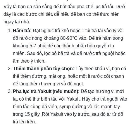
Vậy là bạn đã sẵn sàng để bắt đầu pha chế lục trà lài. Dưới
đây là các bước chi tiết, dễ hiểu để bạn có thể thực hiện
ngay tại nhà.
Hãm trà:
Đặt 5g lục trà khô hoặc 1 túi trà lài vào ly và
đổ nước nóng khoảng 80-90°C vào. Để trà hãm trong
khoảng 5-7 phút để các thành phần hòa quyện tự
nhiên. Sau đó, lọc bỏ bã trà và để nước trà nguội hoặc
ấm theo ý thích.
Thêm thành phần tùy chọn:
Tùy theo khẩu vị, bạn có
thể thêm đường, mật ong, hoặc một ít nước cốt chanh
để tăng thêm hương vị và độ ngọt.
Pha lục trà Yakult (nếu muốn):
Để tạo hương vị mới
lạ, có thể thử biến tấu với Yakult. Hãy cho trà nguội vào
bình lắc cùng đá viên, syrup đường và lắc mạnh tay
trong 15 giây. Rót Yakult vào ly trước, sau đó từ từ đổ
trà lên trên.