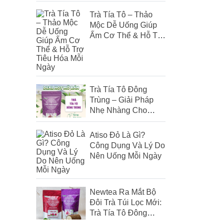
Trà Tía Tô – Thảo
Mộc Dễ Uống Giúp
Ấm Cơ Thể & Hỗ Trợ
Tiêu Hóa Mỗi Ngày
Trà Tía Tô Đông
Trùng – Giải Pháp
Nhẹ Nhàng Cho
Người Hay Mệt, Cảm
Gió
Atiso Đỏ Là Gì?
Công Dụng Và Lý Do
Nên Uống Mỗi Ngày
Newtea Ra Mắt Bộ
Đôi Trà Túi Lọc Mới:
Trà Tía Tô Đông