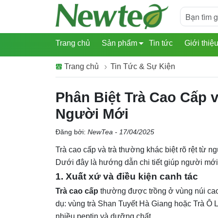
Trang chủ
Sản phẩm
Tin tức
Giới thiệ
Trang chủ
Tin Tức & Sự Kiện
Phân Biệt Trà Cao Cấp
Người Mới
Đăng bởi:
NewTea - 17/04/2025
Trà cao cấp và trà thường khác biệt rõ rệt từ 
Dưới đây là hướng dẫn chi tiết giúp người mới p
1. Xuất xứ và điều kiện canh tác
Trà cao cấp
thường được trồng ở vùng núi cao
dụ: vùng trà Shan Tuyết Hà Giang hoặc Trà Ô Lo
nhiều peptin và dưỡng chất.