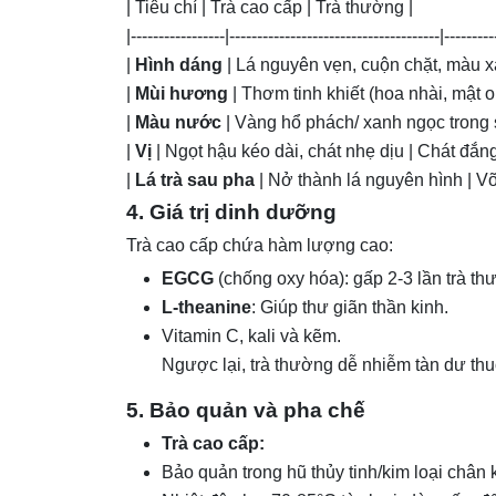
| Tiêu chí | Trà cao cấp | Trà thường |
|-----------------|--------------------------------------|---------
|
Hình dáng
| Lá nguyên vẹn, cuộn chặt, màu x
|
Mùi hương
| Thơm tinh khiết (hoa nhài, mật o
|
Màu nước
| Vàng hổ phách/ xanh ngọc trong 
|
Vị
| Ngọt hậu kéo dài, chát nhẹ dịu | Chát đắng
|
Lá trà sau pha
| Nở thành lá nguyên hình | V
4. Giá trị dinh dưỡng
Trà cao cấp chứa hàm lượng cao:
EGCG
(chống oxy hóa): gấp 2-3 lần trà th
L-theanine
: Giúp thư giãn thần kinh.
Vitamin C, kali và kẽm.
Ngược lại, trà thường dễ nhiễm tàn dư thu
5. Bảo quản và pha chế
Trà cao cấp:
Bảo quản trong hũ thủy tinh/kim loại chân 