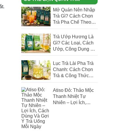
ắt.
Mở Quán Nên Nhập
Trà Gì? Cách Chọn
Trà Pha Chế Theo
Menu Quán
Trà Ướp Hương Là
Gì? Các Loại, Cách
Ướp, Công Dụng Và
Cách Chọn Trà
Thơm Chuẩn
Lục Trà Lài Pha Trà
Chanh: Cách Chọn
Trà & Công Thức
Chuẩn Cho Quán
Atiso Đỏ: Thảo Mộc
Thanh Nhiệt Tự
Nhiên – Lợi Ích,
Cách Dùng Và Gợi Ý
Trà Uống Mỗi Ngày