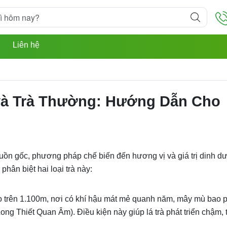
u
Liên hệ
 và Trà Thường: Hướng Dẫn Cho
nguồn gốc, phương pháp chế biến đến hương vị và giá trị dinh d
hân biệt hai loại trà này:
 trên 1.100m, nơi có khí hậu mát mẻ quanh năm, mây mù bao p
ng Thiết Quan Âm). Điều kiện này giúp lá trà phát triển chậm, t