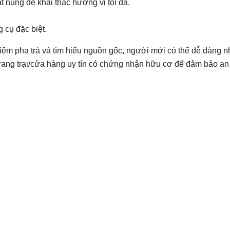
t nung để khai thác hương vị tối đa.
 cụ đặc biệt.
iệm pha trà và tìm hiểu nguồn gốc, người mới có thể dễ dàng 
c trang trại/cửa hàng uy tín có chứng nhận hữu cơ để đảm bảo an