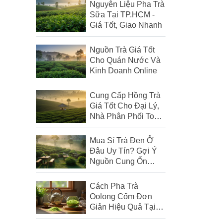
Nguyên Liệu Pha Trà
Sữa Tại TP.HCM -
Giá Tốt, Giao Nhanh
Nguồn Trà Giá Tốt
Cho Quán Nước Và
Kinh Doanh Online
Cung Cấp Hồng Trà
Giá Tốt Cho Đại Lý,
Nhà Phân Phối Toàn
Quốc
Mua Sỉ Trà Đen Ở
Đâu Uy Tín? Gợi Ý
Nguồn Cung Ổn
Định, Giá Tốt Cho
Quán
Cách Pha Trà
Oolong Cốm Đơn
Giản Hiệu Quả Tại
Nhà