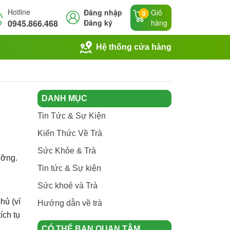
Hotline
Đăng nhập
Giỏ
0
0945.866.468
Đăng ký
hàng
Hệ thống cửa hàng
DANH MỤC
Tin Tức & Sự Kiện
Kiến Thức Về Trà
Sức Khỏe & Trà
ưỡng.
Tin tức & Sự kiện
Sức khoẻ và Trà
hủ (ví
Hướng dẫn về trà
ích tụ
CÓ THỂ BẠN QUAN TÂM