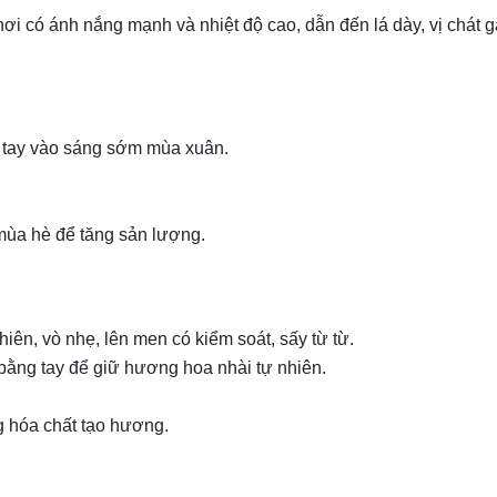
ơi có ánh nắng mạnh và nhiệt độ cao, dẫn đến lá dày, vị chát g
g tay vào sáng sớm mùa xuân.
 mùa hè để tăng sản lượng.
iên, vò nhẹ, lên men có kiểm soát, sấy từ từ.
bằng tay để giữ hương hoa nhài tự nhiên.
ng hóa chất tạo hương.