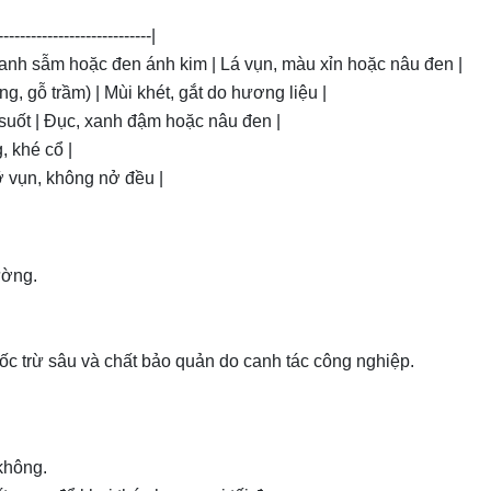
----------------------------|
anh sẫm hoặc đen ánh kim | Lá vụn, màu xỉn hoặc nâu đen |
ng, gỗ trầm) | Mùi khét, gắt do hương liệu |
suốt | Đục, xanh đậm hoặc nâu đen |
, khé cổ |
ỡ vụn, không nở đều |
ường.
ốc trừ sâu và chất bảo quản do canh tác công nghiệp.
không.