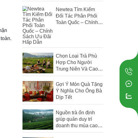
Trùng & Trà Atiso Đỏ
Newtea Tìm Kiếm
Đối Tác Phân Phối
Toàn Quốc – Chính
Sách Ưu Đãi Hấp
nhận
Dẫn
 toàn.
Chọn Loại Trà Phù
Hợp Cho Người
Trung Niên Và Cao
Tuổi
Gợi Ý Món Quà Tặng
Ý Nghĩa Cho Ông Bà
Dịp Tết
Nguồn trà ổn định
giúp quán duy trì
doanh thu mùa cao
điểm