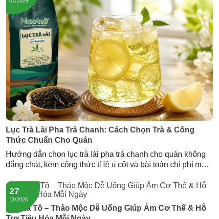
07/2026
Lục Trà Lài Pha Trà Chanh: Cách Chọn Trà & Công
Thức Chuẩn Cho Quán
Hướng dẫn chọn lục trà lài pha trà chanh cho quán không
đắng chát, kèm công thức tỉ lệ ủ cốt và bài toán chi phí mỗi
ly. Gợi ý nguồn lục trà lài sỉ giá tốt từ Newtea.
27
11/2025
Trà Tía Tô – Thảo Mộc Dễ Uống Giúp Ấm Cơ Thể & Hỗ
Trợ Tiêu Hóa Mỗi Ngày