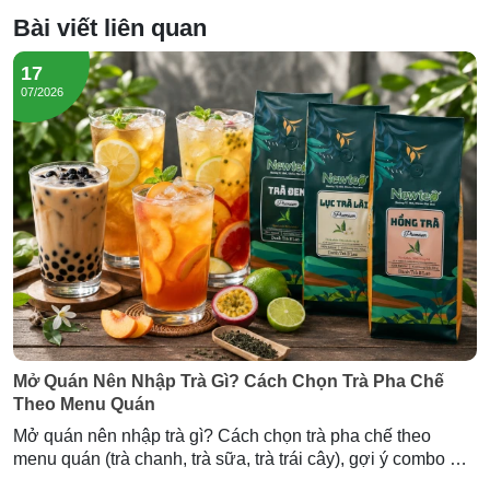
Bài viết liên quan
17
07/2026
Mở Quán Nên Nhập Trà Gì? Cách Chọn Trà Pha Chế
Theo Menu Quán
Mở quán nên nhập trà gì? Cách chọn trà pha chế theo
menu quán (trà chanh, trà sữa, trà trái cây), gợi ý combo mở
quán và lượng trà cần nhập — tư vấn từ Newtea.