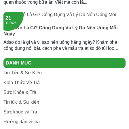
quen thuộc trong bữa ăn Việt mà còn là...
21
11/2025
Atiso Đỏ Là Gì? Công Dụng Và Lý Do Nên Uống Mỗi
Ngày
Atiso đỏ là gì và vì sao nên uống hằng ngày? Khám phá
công dụng nổi bật, cách pha và mẫu trà atiso đỏ túi lọc
Newtea an toàn, thơm ngon.
DANH MỤC
Tin Tức & Sự Kiện
Kiến Thức Về Trà
Sức Khỏe & Trà
Tin tức & Sự kiện
Sức khoẻ và Trà
Hướng dẫn về trà