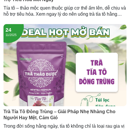
Tía tô – thảo mộc quen thuộc giúp cơ thể ấm lên, dễ chịu và
hỗ trợ tiêu hóa. Xem ngay lý do nên uống trà tía tô hằng
ngày và trải nghiệm dòng trà tía tô đông trùng của Newtea.
24
11/2025
Trà Tía Tô Đông Trùng – Giải Pháp Nhẹ Nhàng Cho
Người Hay Mệt, Cảm Gió
Trong đời sống hằng ngày, tía tô không chỉ là loại rau gia vị