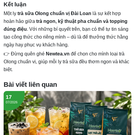
Kết luận
Một ly
trà sữa Olong chuẩn vị Đài Loan
là sự kết hợp
hoàn hảo giữa
trà ngon, kỹ thuật pha chuẩn và topping
đúng điệu
. Với những bí quyết trên, bạn có thể tự tin sáng
tạo công thức cho riêng mình – dù là để thưởng thức hằng
ngày hay phục vụ khách hàng.
👉 Đừng quên ghé
Newtea.vn
để chọn cho mình loại trà
Olong chuẩn vị, giúp mỗi ly trà sữa đều thơm ngon và khác
biệt.
Bài viết liên quan
17
07/2026