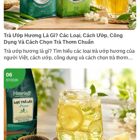
Trà Ướp Hương Là Gì? Các Loại, Cách Ướp, Công
Dụng Và Cách Chọn Trà Thơm Chuẩn
Trà ướp hương là gì? Tìm hiểu các loại trà ướp hương của
người Việt, cách ướp, công dụng và cách chọn trà thơm
chuẩn — cùng Trà Hương Lài và Trà Sâm Dứa Newtea.
06
07/2026