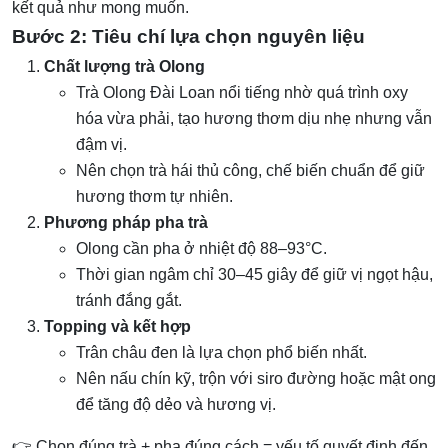
kết quả như mong muốn.
Bước 2: Tiêu chí lựa chọn nguyên liệu
Chất lượng trà Olong
Trà Olong Đài Loan nổi tiếng nhờ quá trình oxy
hóa vừa phải, tạo hương thơm dịu nhẹ nhưng vẫn
đậm vị.
Nên chọn trà hái thủ công, chế biến chuẩn để giữ
hương thơm tự nhiên.
Phương pháp pha trà
Olong cần pha ở nhiệt độ 88–93°C.
Thời gian ngâm chỉ 30–45 giây để giữ vị ngọt hậu,
tránh đắng gắt.
Topping và kết hợp
Trân châu đen là lựa chọn phổ biến nhất.
Nên nấu chín kỹ, trộn với siro đường hoặc mật ong
để tăng độ dẻo và hương vị.
👉 Chọn đúng trà + pha đúng cách = yếu tố quyết định đến