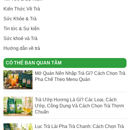
Kiến Thức Về Trà
Sức Khỏe & Trà
Tin tức & Sự kiện
Sức khoẻ và Trà
Hướng dẫn về trà
CÓ THỂ BẠN QUAN TÂM
Mở Quán Nên Nhập Trà Gì? Cách Chọn Trà
Pha Chế Theo Menu Quán
Trà Ướp Hương Là Gì? Các Loại, Cách
Ướp, Công Dụng Và Cách Chọn Trà Thơm
Chuẩn
Lục Trà Lài Pha Trà Chanh: Cách Chọn Trà