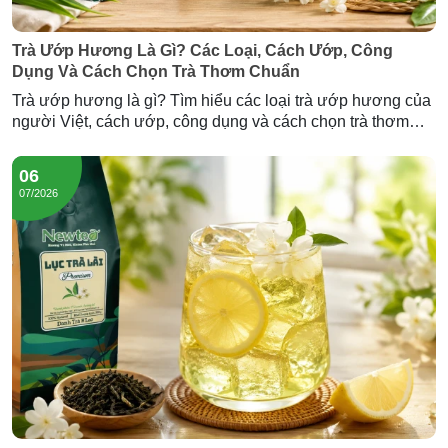
Trà Ướp Hương Là Gì? Các Loại, Cách Ướp, Công
Dụng Và Cách Chọn Trà Thơm Chuẩn
Trà ướp hương là gì? Tìm hiểu các loại trà ướp hương của
người Việt, cách ướp, công dụng và cách chọn trà thơm
chuẩn — cùng Trà Hương Lài và Trà Sâm Dứa Newtea.
06
07/2026