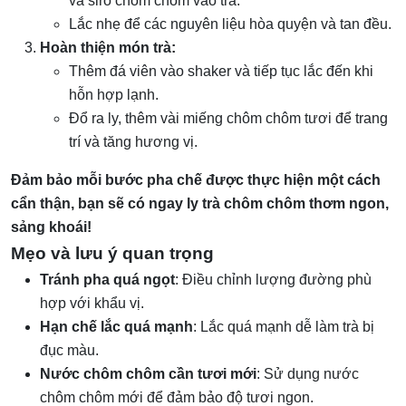
và siro chôm chôm vào trà.
Lắc nhẹ để các nguyên liệu hòa quyện và tan đều.
Hoàn thiện món trà:
Thêm đá viên vào shaker và tiếp tục lắc đến khi
hỗn hợp lạnh.
Đổ ra ly, thêm vài miếng chôm chôm tươi để trang
trí và tăng hương vị.
Đảm bảo mỗi bước pha chế được thực hiện một cách
cẩn thận, bạn sẽ có ngay ly trà chôm chôm thơm ngon,
sảng khoái!
Mẹo và lưu ý quan trọng
Tránh pha quá ngọt
: Điều chỉnh lượng đường phù
hợp với khẩu vị.
Hạn chế lắc quá mạnh
: Lắc quá mạnh dễ làm trà bị
đục màu.
Nước chôm chôm cần tươi mới
: Sử dụng nước
chôm chôm mới để đảm bảo độ tươi ngon.