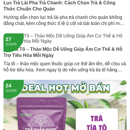
Lục Trà Lài Pha Trà Chanh: Cách Chọn Trà & Công
Thức Chuẩn Cho Quán
Hướng dẫn chọn lục trà lài pha trà chanh cho quán không
đắng chát, kèm công thức tỉ lệ ủ cốt và bài toán chi phí mỗi
ly. Gợi ý nguồn lục trà lài sỉ giá tốt từ Newtea.
27
11/2025
Trà Tía Tô – Thảo Mộc Dễ Uống Giúp Ấm Cơ Thể & Hỗ
Trợ Tiêu Hóa Mỗi Ngày
Tía tô – thảo mộc quen thuộc giúp cơ thể ấm lên, dễ chịu và
hỗ trợ tiêu hóa. Xem ngay lý do nên uống trà tía tô hằng
ngày và trải nghiệm dòng trà tía tô đông trùng của Newtea.
24
11/2025