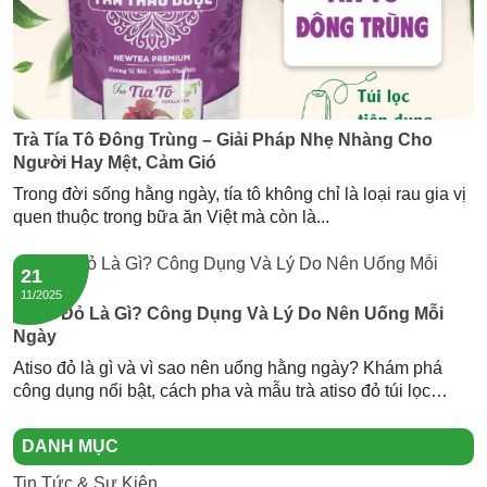
Trà Tía Tô Đông Trùng – Giải Pháp Nhẹ Nhàng Cho
Người Hay Mệt, Cảm Gió
Trong đời sống hằng ngày, tía tô không chỉ là loại rau gia vị
quen thuộc trong bữa ăn Việt mà còn là...
21
11/2025
Atiso Đỏ Là Gì? Công Dụng Và Lý Do Nên Uống Mỗi
Ngày
Atiso đỏ là gì và vì sao nên uống hằng ngày? Khám phá
công dụng nổi bật, cách pha và mẫu trà atiso đỏ túi lọc
Newtea an toàn, thơm ngon.
DANH MỤC
Tin Tức & Sự Kiện