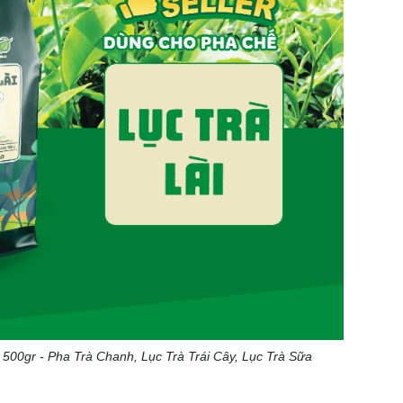
500gr - Pha Trà Chanh, Lục Trà Trái Cây, Lục Trà Sữa