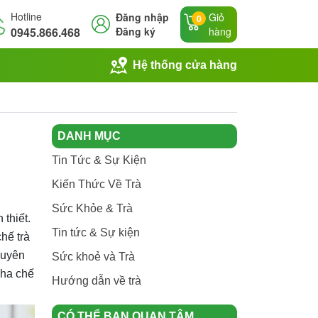
Hotline
Đăng nhập
Giỏ
0
0945.866.468
Đăng ký
hàng
Hệ thống cửa hàng
DANH MỤC
Tin Tức & Sự Kiện
Kiến Thức Về Trà
Sức Khỏe & Trà
 thiết.
Tin tức & Sự kiện
hế trà
guyên
Sức khoẻ và Trà
pha chế
Hướng dẫn về trà
CÓ THỂ BẠN QUAN TÂM