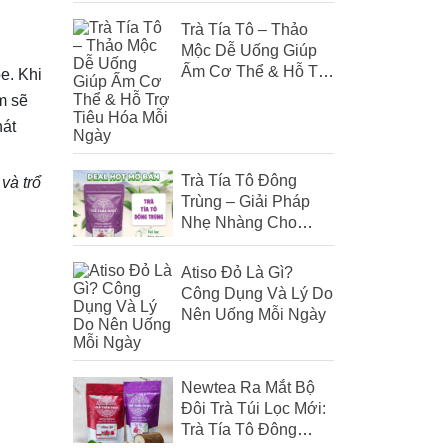
Trà Tía Tô – Thảo
Mộc Dễ Uống Giúp
Ấm Cơ Thể & Hỗ Trợ
e. Khi
Tiêu Hóa Mỗi Ngày
m sẽ
hát
Trà Tía Tô Đông
và trổ
Trùng – Giải Pháp
Nhẹ Nhàng Cho
Người Hay Mệt, Cảm
Gió
Atiso Đỏ Là Gì?
Công Dụng Và Lý Do
Nên Uống Mỗi Ngày
Newtea Ra Mắt Bộ
Đôi Trà Túi Lọc Mới:
Trà Tía Tô Đông