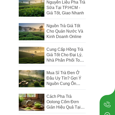
Nguyên Liệu Pha Trà
Sữa Tại TP.HCM -
Giá Tốt, Giao Nhanh
Nguồn Trà Giá Tốt
Cho Quán Nước Và
Kinh Doanh Online
Cung Cấp Hồng Trà
Giá Tốt Cho Đại Lý,
Nhà Phân Phối Toàn
Quốc
Mua Sỉ Trà Đen Ở
Đâu Uy Tín? Gợi Ý
Nguồn Cung Ổn
Định, Giá Tốt Cho
Quán
Cách Pha Trà
Oolong Cốm Đơn
Giản Hiệu Quả Tại
Nhà