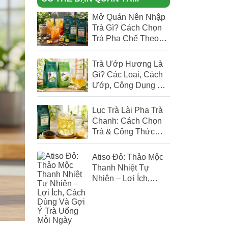
Mở Quán Nên Nhập
Trà Gì? Cách Chọn
Trà Pha Chế Theo
Menu Quán
Trà Ướp Hương Là
Gì? Các Loại, Cách
Ướp, Công Dụng Và
Cách Chọn Trà
Thơm Chuẩn
Lục Trà Lài Pha Trà
Chanh: Cách Chọn
Trà & Công Thức
Chuẩn Cho Quán
Atiso Đỏ: Thảo Mộc
Thanh Nhiệt Tự
Nhiên – Lợi Ích,
Cách Dùng Và Gợi Ý
Trà Uống Mỗi Ngày