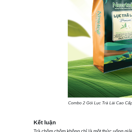
Combo 2 Gói Lục Trà Lài Cao Cấp
Kết luận
Trà chôm chôm không chỉ là một thức uống giải 