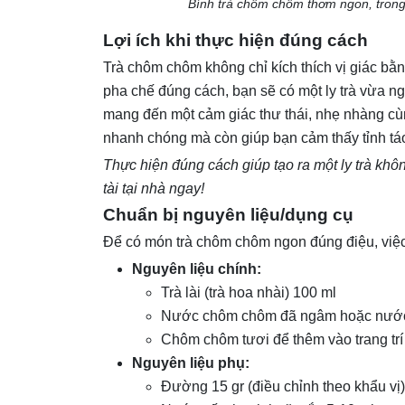
Bình trà chôm chôm thơm ngon, trong
Lợi ích khi thực hiện đúng cách
Trà chôm chôm không chỉ kích thích vị giác bằ
pha chế đúng cách, bạn sẽ có một ly trà vừa 
mang đến một cảm giác thư thái, nhẹ nhàng cùng
nhanh chóng mà còn giúp bạn cảm thấy tỉnh tá
Thực hiện đúng cách giúp tạo ra một ly trà kh
tài tại nhà ngay!
Chuẩn bị nguyên liệu/dụng cụ
Để có món trà chôm chôm ngon đúng điệu, việc 
Nguyên liệu chính:
Trà lài (trà hoa nhài) 100 ml
Nước chôm chôm đã ngâm hoặc nước
Chôm chôm tươi để thêm vào trang trí
Nguyên liệu phụ:
Đường 15 gr (điều chỉnh theo khẩu vị)