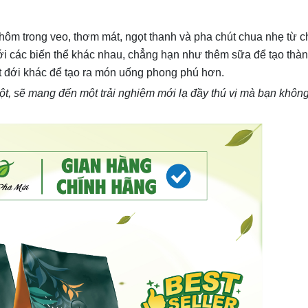
chôm trong veo, thơm mát, ngọt thanh và pha chút chua nhẹ từ 
ới các biến thể khác nhau, chẳng hạn như thêm sữa để tạo thàn
t đới khác để tạo ra món uống phong phú hơn.
ột, sẽ mang đến một trải nghiệm mới lạ đầy thú vị mà bạn khôn