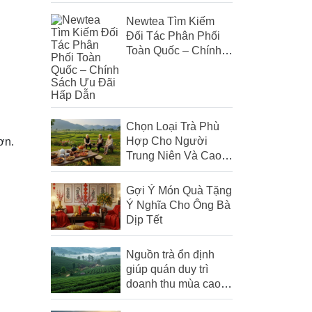
Trùng & Trà Atiso Đỏ
Newtea Tìm Kiếm
Đối Tác Phân Phối
Toàn Quốc – Chính
Sách Ưu Đãi Hấp
Dẫn
Chọn Loại Trà Phù
Hợp Cho Người
ơn.
Trung Niên Và Cao
Tuổi
Gợi Ý Món Quà Tặng
Ý Nghĩa Cho Ông Bà
Dịp Tết
Nguồn trà ổn định
giúp quán duy trì
doanh thu mùa cao
điểm