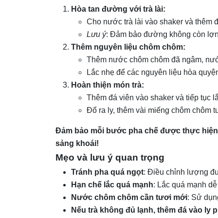
Hòa tan đường với trà lài:
Cho nước trà lài vào shaker và thêm
Lưu ý
: Đảm bảo đường không còn lợn c
Thêm nguyên liệu chôm chôm:
Thêm nước chôm chôm đã ngâm, nước 
Lắc nhẹ để các nguyên liệu hòa quyện
Hoàn thiện món trà:
Thêm đá viên vào shaker và tiếp tục l
Đổ ra ly, thêm vài miếng chôm chôm tư
Đảm bảo mỗi bước pha chế được thực hiện 
sảng khoái!
Mẹo và lưu ý quan trọng
Tránh pha quá ngọt
: Điều chỉnh lượng đ
Hạn chế lắc quá mạnh
: Lắc quá mạnh dễ 
Nước chôm chôm cần tươi mới
: Sử dụ
Nếu trà không đủ lạnh, thêm đá vào ly 