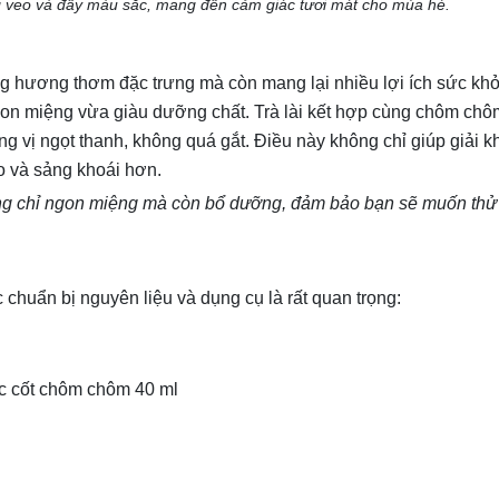
 veo và đầy màu sắc, mang đến cảm giác tươi mát cho mùa hè.
ng hương thơm đặc trưng mà còn mang lại nhiều lợi ích sức khỏ
ngon miệng vừa giàu dưỡng chất. Trà lài kết hợp cùng chôm chô
 vị ngọt thanh, không quá gắt. Điều này không chỉ giúp giải k
o và sảng khoái hơn.
ông chỉ ngon miệng mà còn bổ dưỡng, đảm bảo bạn sẽ muốn thử 
chuẩn bị nguyên liệu và dụng cụ là rất quan trọng:
 cốt chôm chôm 40 ml