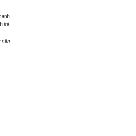
chanh
h trà
g nên