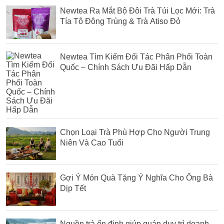
Newtea Ra Mắt Bộ Đôi Trà Túi Lọc Mới: Trà
Tía Tô Đông Trùng & Trà Atiso Đỏ
Newtea Tìm Kiếm Đối Tác Phân Phối Toàn
Quốc – Chính Sách Ưu Đãi Hấp Dẫn
Chọn Loại Trà Phù Hợp Cho Người Trung
Niên Và Cao Tuổi
Gợi Ý Món Quà Tặng Ý Nghĩa Cho Ông Bà
Dịp Tết
Nguồn trà ổn định giúp quán duy trì doanh