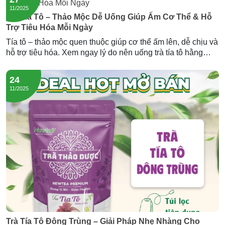
11/2025
Trà Tía Tô – Thảo Mộc Dễ Uống Giúp Ấm Cơ Thể & Hỗ
Trợ Tiêu Hóa Mỗi Ngày
Tía tô – thảo mộc quen thuộc giúp cơ thể ấm lên, dễ chịu và
hỗ trợ tiêu hóa. Xem ngay lý do nên uống trà tía tô hằng
ngày và trải nghiệm dòng trà tía tô đông trùng của Newtea.
24
11/2025
Trà Tía Tô Đông Trùng – Giải Pháp Nhẹ Nhàng Cho