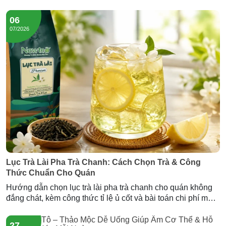
chuẩn — cùng Trà Hương Lài và Trà Sâm Dứa Newtea.
06
07/2026
Lục Trà Lài Pha Trà Chanh: Cách Chọn Trà & Công
Thức Chuẩn Cho Quán
Hướng dẫn chọn lục trà lài pha trà chanh cho quán không
đắng chát, kèm công thức tỉ lệ ủ cốt và bài toán chi phí mỗi
ly. Gợi ý nguồn lục trà lài sỉ giá tốt từ Newtea.
27