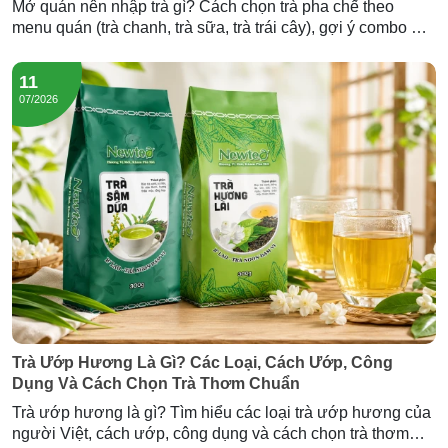
Mở quán nên nhập trà gì? Cách chọn trà pha chế theo
menu quán (trà chanh, trà sữa, trà trái cây), gợi ý combo mở
quán và lượng trà cần nhập — tư vấn từ Newtea.
11
07/2026
Trà Ướp Hương Là Gì? Các Loại, Cách Ướp, Công
Dụng Và Cách Chọn Trà Thơm Chuẩn
Trà ướp hương là gì? Tìm hiểu các loại trà ướp hương của
người Việt, cách ướp, công dụng và cách chọn trà thơm