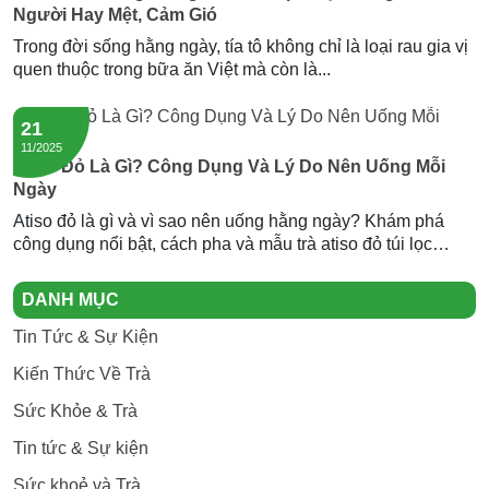
Người Hay Mệt, Cảm Gió
Trong đời sống hằng ngày, tía tô không chỉ là loại rau gia vị
quen thuộc trong bữa ăn Việt mà còn là...
21
11/2025
Atiso Đỏ Là Gì? Công Dụng Và Lý Do Nên Uống Mỗi
Ngày
Atiso đỏ là gì và vì sao nên uống hằng ngày? Khám phá
công dụng nổi bật, cách pha và mẫu trà atiso đỏ túi lọc
Newtea an toàn, thơm ngon.
DANH MỤC
Tin Tức & Sự Kiện
Kiến Thức Về Trà
Sức Khỏe & Trà
Tin tức & Sự kiện
Sức khoẻ và Trà