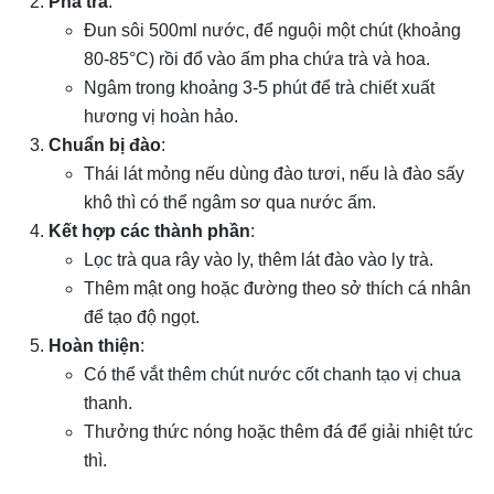
Pha trà
:
Đun sôi 500ml nước, để nguội một chút (khoảng
80-85°C) rồi đổ vào ấm pha chứa trà và hoa.
Ngâm trong khoảng 3-5 phút để trà chiết xuất
hương vị hoàn hảo.
Chuẩn bị đào
:
Thái lát mỏng nếu dùng đào tươi, nếu là đào sấy
khô thì có thể ngâm sơ qua nước ấm.
Kết hợp các thành phần
:
Lọc trà qua rây vào ly, thêm lát đào vào ly trà.
Thêm mật ong hoặc đường theo sở thích cá nhân
để tạo độ ngọt.
Hoàn thiện
:
Có thể vắt thêm chút nước cốt chanh tạo vị chua
thanh.
Thưởng thức nóng hoặc thêm đá để giải nhiệt tức
thì.