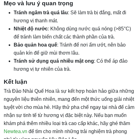
Mẹo và lưu ý quan trọng
Tránh ngâm trà quá lâu
: Sẽ làm trà bị đắng, mất đi
hương vị thanh mát.
Nhiệt độ nước
: Không dùng nước quá nóng (>85°C)
để tránh làm biến chất các thành phần của trà.
Bảo quản hoa quế
: Tránh để nơi ẩm ướt, nên bảo
quản kín để giữ mùi thơm lâu.
Tránh sử dụng quá nhiều mật ong
: Có thể áp đảo
hương vị tự nhiên của trà.
Kết luận
Trà Đào Nhài Quế Hoa là sự kết hợp hoàn hảo giữa những
nguyên liệu thiên nhiên, mang đến một thức uống giải nhiệt
tuyệt vời cho mùa hè. Hãy thử pha chế ngay tại nhà để cảm
nhận sự tinh tế từ hương vị đặc biệt này. Nếu bạn muốn
khám phá thêm nhiều loại trà cao cấp khác, hãy ghé thăm
Newtea.vn
để tìm cho mình những trải nghiệm trà phong