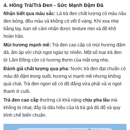
4. Hồng Trà/Trà Đen - Sức Mạnh Đậm Đà
Nhận biết qua màu sắc:
Lá trà đen chất lượng có màu nâu
đen bóng, đều màu và không có vết ố vàng. Khi xoa nhẹ
bằng tay, bạn sẽ cảm nhận được texture mịn và độ khô
hoàn hảo.
Mùi hương mạnh mẽ:
Trà đen cao cấp có mùi hương đậm
đà, ấm áp với chút ngọt ngào tự nhiên. Một số loại trà đen
từ Lâm Đồng còn có hương thơm của mật ong nhẹ.
Đánh giá chất lượng qua pha:
Nước trà đen đạt chuẩn có
màu đỏ đậm trong suốt, hương vị mạnh mẽ nhưng không
quá chát. Trà đen ngon sẽ có độ đắng vừa phải và vị ngọt
thanh ở cuối.
Trà đen cao cấp
thường có khả năng
chịu pha lâu
mà
không bị nhạt, đây là dấu hiệu của lá trà già đủ độ và quy
trình chế biến chuẩn.