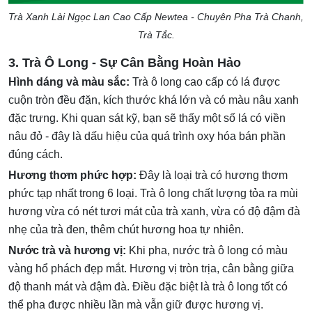
Trà Xanh Lài Ngọc Lan Cao Cấp Newtea - Chuyên Pha Trà Chanh,
Trà Tắc.
3. Trà Ô Long - Sự Cân Bằng Hoàn Hảo
Hình dáng và màu sắc:
Trà ô long cao cấp có lá được
cuộn tròn đều đặn, kích thước khá lớn và có màu nâu xanh
đặc trưng. Khi quan sát kỹ, bạn sẽ thấy một số lá có viền
nâu đỏ - đây là dấu hiệu của quá trình oxy hóa bán phần
đúng cách.
Hương thơm phức hợp:
Đây là loại trà có hương thơm
phức tạp nhất trong 6 loại. Trà ô long chất lượng tỏa ra mùi
hương vừa có nét tươi mát của trà xanh, vừa có độ đậm đà
nhẹ của trà đen, thêm chút hương hoa tự nhiên.
Nước trà và hương vị:
Khi pha, nước trà ô long có màu
vàng hổ phách đẹp mắt. Hương vị tròn trịa, cân bằng giữa
độ thanh mát và đậm đà. Điều đặc biệt là trà ô long tốt có
thể pha được nhiều lần mà vẫn giữ được hương vị.