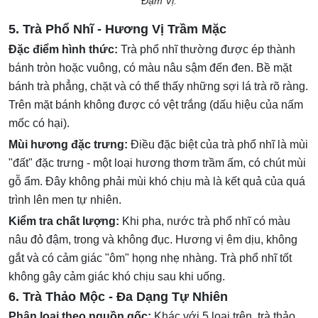
Đậm Vị.
5. Trà Phổ Nhĩ - Hương Vị Trầm Mặc
Đặc điểm hình thức:
Trà phổ nhĩ thường được ép thành
bánh tròn hoặc vuông, có màu nâu sậm đến đen. Bề mặt
bánh trà phẳng, chặt và có thể thấy những sợi lá trà rõ ràng.
Trên mặt bánh không được có vệt trắng (dấu hiệu của nấm
mốc có hại).
Mùi hương đặc trưng:
Điều đặc biệt của trà phổ nhĩ là mùi
"đất" đặc trưng - một loại hương thơm trầm ấm, có chút mùi
gỗ ẩm. Đây không phải mùi khó chịu mà là kết quả của quá
trình lên men tự nhiên.
Kiểm tra chất lượng:
Khi pha, nước trà phổ nhĩ có màu
nâu đỏ đậm, trong và không đục. Hương vị êm dịu, không
gắt và có cảm giác "ôm" họng nhẹ nhàng. Trà phổ nhĩ tốt
không gây cảm giác khó chịu sau khi uống.
6. Trà Thảo Mộc - Đa Dạng Tự Nhiên
Phân loại theo nguồn gốc:
Khác với 5 loại trên, trà thảo