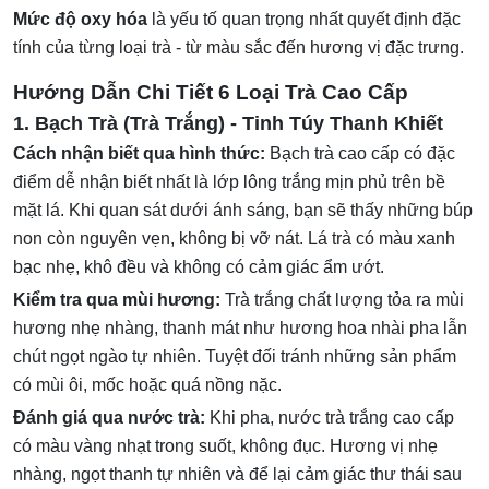
Mức độ oxy hóa
là yếu tố quan trọng nhất quyết định đặc
tính của từng loại trà - từ màu sắc đến hương vị đặc trưng.
Hướng Dẫn Chi Tiết 6 Loại Trà Cao Cấp
1. Bạch Trà (Trà Trắng) - Tinh Túy Thanh Khiết
Cách nhận biết qua hình thức:
Bạch trà cao cấp có đặc
điểm dễ nhận biết nhất là lớp lông trắng mịn phủ trên bề
mặt lá. Khi quan sát dưới ánh sáng, bạn sẽ thấy những búp
non còn nguyên vẹn, không bị vỡ nát. Lá trà có màu xanh
bạc nhẹ, khô đều và không có cảm giác ẩm ướt.
Kiểm tra qua mùi hương:
Trà trắng chất lượng tỏa ra mùi
hương nhẹ nhàng, thanh mát như hương hoa nhài pha lẫn
chút ngọt ngào tự nhiên. Tuyệt đối tránh những sản phẩm
có mùi ôi, mốc hoặc quá nồng nặc.
Đánh giá qua nước trà:
Khi pha, nước trà trắng cao cấp
có màu vàng nhạt trong suốt, không đục. Hương vị nhẹ
nhàng, ngọt thanh tự nhiên và để lại cảm giác thư thái sau