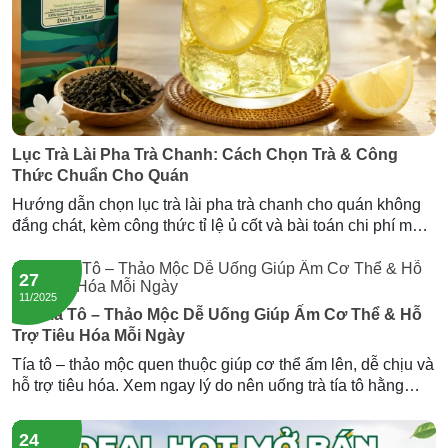
Lục Trà Lài Pha Trà Chanh: Cách Chọn Trà & Công
Thức Chuẩn Cho Quán
Hướng dẫn chọn lục trà lài pha trà chanh cho quán không
đắng chát, kèm công thức tỉ lệ ủ cốt và bài toán chi phí mỗi
ly. Gợi ý nguồn lục trà lài sỉ giá tốt từ Newtea.
27
11/2025
Trà Tía Tô – Thảo Mộc Dễ Uống Giúp Ấm Cơ Thể & Hỗ
Trợ Tiêu Hóa Mỗi Ngày
Tía tô – thảo mộc quen thuộc giúp cơ thể ấm lên, dễ chịu và
hỗ trợ tiêu hóa. Xem ngay lý do nên uống trà tía tô hằng
ngày và trải nghiệm dòng trà tía tô đông trùng của Newtea.
24