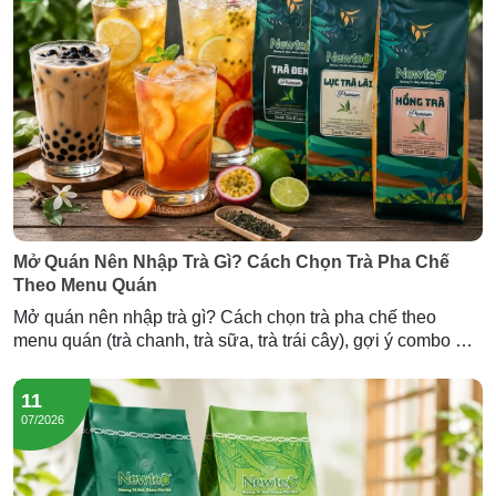
Mở Quán Nên Nhập Trà Gì? Cách Chọn Trà Pha Chế
Theo Menu Quán
Mở quán nên nhập trà gì? Cách chọn trà pha chế theo
menu quán (trà chanh, trà sữa, trà trái cây), gợi ý combo mở
quán và lượng trà cần nhập — tư vấn từ Newtea.
11
07/2026