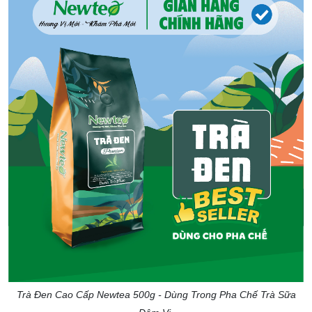
Trà Đen Cao Cấp Newtea 500g - Dùng Trong Pha Chế Trà Sữa