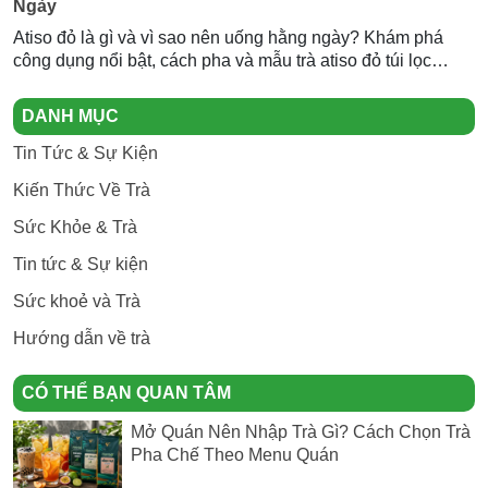
Ngày
Atiso đỏ là gì và vì sao nên uống hằng ngày? Khám phá
công dụng nổi bật, cách pha và mẫu trà atiso đỏ túi lọc
Newtea an toàn, thơm ngon.
DANH MỤC
Tin Tức & Sự Kiện
Kiến Thức Về Trà
Sức Khỏe & Trà
Tin tức & Sự kiện
Sức khoẻ và Trà
Hướng dẫn về trà
CÓ THỂ BẠN QUAN TÂM
Mở Quán Nên Nhập Trà Gì? Cách Chọn Trà
Pha Chế Theo Menu Quán