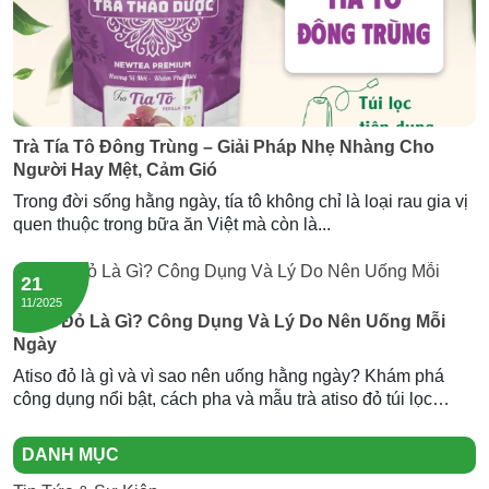
Trà Tía Tô Đông Trùng – Giải Pháp Nhẹ Nhàng Cho
Người Hay Mệt, Cảm Gió
Trong đời sống hằng ngày, tía tô không chỉ là loại rau gia vị
quen thuộc trong bữa ăn Việt mà còn là...
21
11/2025
Atiso Đỏ Là Gì? Công Dụng Và Lý Do Nên Uống Mỗi
Ngày
Atiso đỏ là gì và vì sao nên uống hằng ngày? Khám phá
công dụng nổi bật, cách pha và mẫu trà atiso đỏ túi lọc
Newtea an toàn, thơm ngon.
DANH MỤC