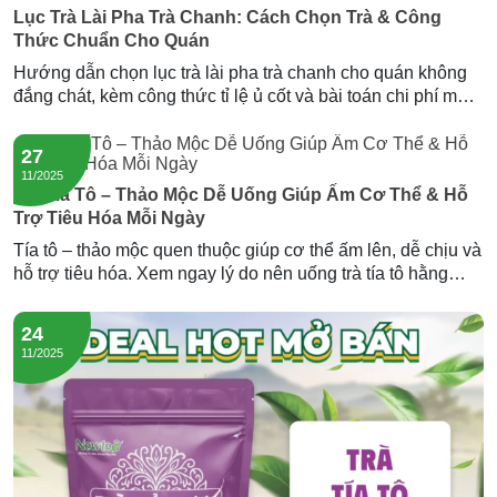
Lục Trà Lài Pha Trà Chanh: Cách Chọn Trà & Công
Thức Chuẩn Cho Quán
Hướng dẫn chọn lục trà lài pha trà chanh cho quán không
đắng chát, kèm công thức tỉ lệ ủ cốt và bài toán chi phí mỗi
ly. Gợi ý nguồn lục trà lài sỉ giá tốt từ Newtea.
27
11/2025
Trà Tía Tô – Thảo Mộc Dễ Uống Giúp Ấm Cơ Thể & Hỗ
Trợ Tiêu Hóa Mỗi Ngày
Tía tô – thảo mộc quen thuộc giúp cơ thể ấm lên, dễ chịu và
hỗ trợ tiêu hóa. Xem ngay lý do nên uống trà tía tô hằng
ngày và trải nghiệm dòng trà tía tô đông trùng của Newtea.
24
11/2025