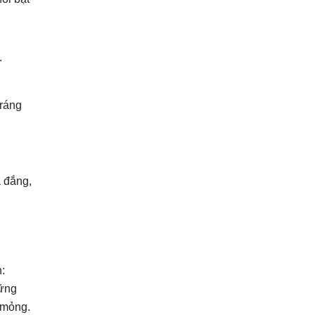
.
tráng
á đắng,
n:
hững
 mỏng.