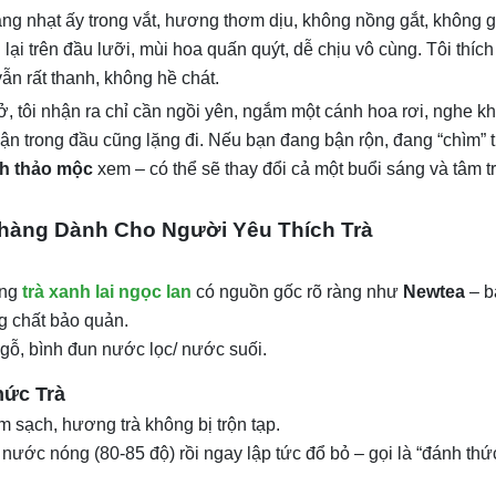
àng nhạt ấy trong vắt, hương thơm dịu, không nồng gắt, không g
lại trên đầu lưỡi, mùi hoa quấn quýt, dễ chịu vô cùng. Tôi thíc
vẫn rất thanh, không hề chát.
thở, tôi nhận ra chỉ cần ngồi yên, ngắm một cánh hoa rơi, nghe k
n trong đầu cũng lặng đi. Nếu bạn đang bận rộn, đang “chìm” 
nh thảo mộc
xem – có thể sẽ thay đổi cả một buổi sáng và tâm t
Nhàng Dành Cho Người Yêu Thích Trà
òng
trà xanh lai ngọc lan
có nguồn gốc rõ ràng như
Newtea
– b
g chất bảo quản.
 gỗ, bình đun nước lọc/ nước suối.
hức Trà
 sạch, hương trà không bị trộn tạp.
nước nóng (80-85 độ) rồi ngay lập tức đổ bỏ – gọi là “đánh thức