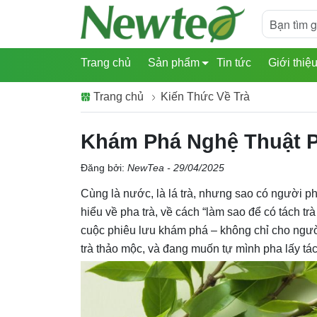
Trang chủ
Sản phẩm
Tin tức
Giới thiệ
Trang chủ
Kiến Thức Về Trà
Khám Phá Nghệ Thuật 
Đăng bởi:
NewTea - 29/04/2025
Cùng là nước, là lá trà, nhưng sao có người ph
hiểu về pha trà, về cách “làm sao để có tách tr
cuộc phiêu lưu khám phá – không chỉ cho người
trà thảo mộc, và đang muốn tự mình pha lấy tác