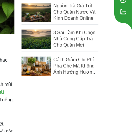
Nguồn Trà Giá Tốt
Cho Quán Nước Và
Kinh Doanh Online
3 Sai Lầm Khi Chọn
Nhà Cung Cấp Trà
Cho Quán Mới
Cách Giảm Chi Phí
nhạc
Pha Chế Mà Không
Ảnh Hưởng Hương
Vị Đồ Uống
ch mùi
ài
 riêng:
ết,
ổi bật