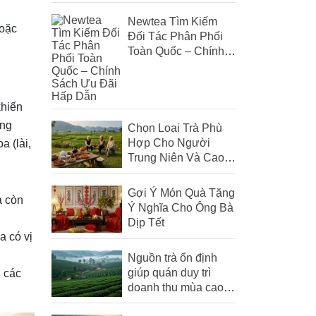
Trùng & Trà Atiso Đỏ
Newtea Tìm Kiếm
hoặc
Đối Tác Phân Phối
Toàn Quốc – Chính
Sách Ưu Đãi Hấp
Dẫn
khiến
ọng
Chọn Loại Trà Phù
Hợp Cho Người
a (lài,
Trung Niên Và Cao
.
Tuổi
Gợi Ý Món Quà Tặng
à còn
Ý Nghĩa Cho Ông Bà
Dịp Tết
ừa có vị
Nguồn trà ổn định
giúp quán duy trì
i các
doanh thu mùa cao
điểm