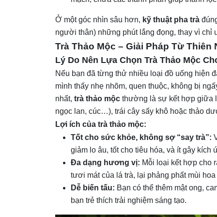
Ở một góc nhìn sâu hơn,
kỹ thuật pha trà
đúng
người thân) những phút lắng đọng, thay vì chỉ
Trà Thảo Mộc – Giải Pháp Từ Thiên
Lý Do Nên Lựa Chọn Trà Thảo Mộc Cho
Nếu bạn đã từng thử nhiều loại đồ uống hiện đ
mình thấy nhẹ nhõm, quen thuộc, không bị ngấy 
nhất,
trà thảo mộc
thường là sự kết hợp giữa l
ngọc lan, cúc…), trái cây sấy khô hoặc thảo dư
Lợi ích của trà thảo mộc:
Tốt cho sức khỏe, không sợ “say trà”:
V
giảm lo âu, tốt cho tiêu hóa, và ít gây kíc
Đa dạng hương vị:
Mỗi loại kết hợp cho r
tươi mát của lá trà, lại phảng phất mùi ho
Dễ biến tấu:
Bạn có thể thêm mật ong, cam 
bạn trẻ thích trải nghiệm sáng tạo.