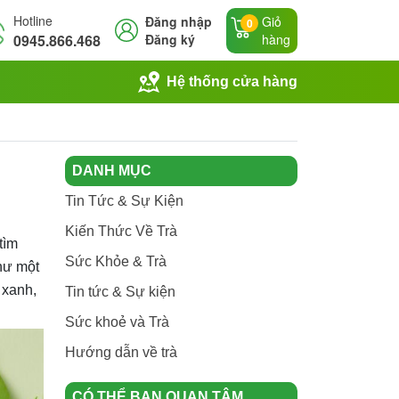
Hotline
Đăng nhập
Giỏ
0
0945.866.468
Đăng ký
hàng
Hệ thống cửa hàng
DANH MỤC
Tin Tức & Sự Kiện
Kiến Thức Về Trà
tìm
Sức Khỏe & Trà
như một
 xanh,
Tin tức & Sự kiện
Sức khoẻ và Trà
Hướng dẫn về trà
CÓ THỂ BẠN QUAN TÂM