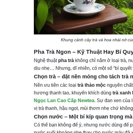
Khung cảnh cây trà và hoa nhài nở cùng
Pha Trà Ngon – Kỹ Thuật Hay Bí Qu
Nghệ thuật
pha trà
không chỉ nằm ở loại trà, n
dịu nhẹ… Nhưng, dĩ nhiên, có một số “bí quyế
Chọn trà – đặt nền móng cho tách trà 
Nên ưu tiên các loại
trà thảo mộc
nguyên chất,
hương thanh tao, khuyến khích dùng
trà xanh 
Ngọc Lan Cao Cấp Newtea
. Sự đan xen của l
vị trà thanh, hậu ngọt, mùi thơm nhẹ chứ không
Chọn nước – Một bí kíp quan trọng mà í
Có thể bạn không để ý, nhưng nước dùng để ph
nước suối khoáng nhẹ thay cho nước máy đã xử