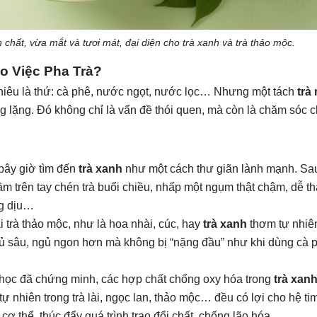
 chất, vừa mắt và tươi mát, đại diện cho trà xanh và trà thảo mộc.
o Việc Pha Trà?
nhiêu là thứ: cà phê, nước ngọt, nước lọc… Nhưng một tách
trà
g lặng. Đó không chỉ là vấn đề thói quen, mà còn là chăm sóc 
bây giờ tìm đến
trà xanh
như một cách thư giãn lành mạnh. Sa
ầm trên tay chén trà buổi chiều, nhấp một ngụm thật chậm, dễ t
ng dịu…
 trà thảo mộc, như là hoa nhài, cúc, hay
trà xanh
thơm tự nhiên
ngủ sâu, ngủ ngon hơn mà không bị “nặng đầu” như khi dùng cà 
ọc đã chứng minh, các hợp chất chống oxy hóa trong
trà xan
tự nhiên trong trà lài, ngọc lan, thảo mộc… đều có lợi cho hệ ti
ơ thể, thúc đẩy quá trình trao đổi chất, chống lão hóa.