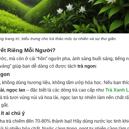
 trang trí, biểu trưng cho trà thảo mộc tự nhiên và sự thư giãn.
yết Riêng Mỗi Người?
ước, mà còn ở cái “hồn” người pha, ánh sáng buổi sáng, tiếng 
t vàng” giúp bạn dễ dàng có được tách
trà ngon
:
ngon
 không dùng hương liệu, không tẩm ướp hóa học. Nếu bạn thí
lài, ngọc lan
– đặc biệt là các dòng trà cao cấp như
Trà Xanh L
á trà tươi vùng núi và hoa lài, ngọc lan tự nhiên làm nên chất rất
 gắt.
t ai chú ý
a trà chiếm đến 70-80% thành bại! Hãy dùng nước lọc tinh khi
 lý nhiều hóa chất. Nước càng trong, ngọt tự nhiên càng làm n