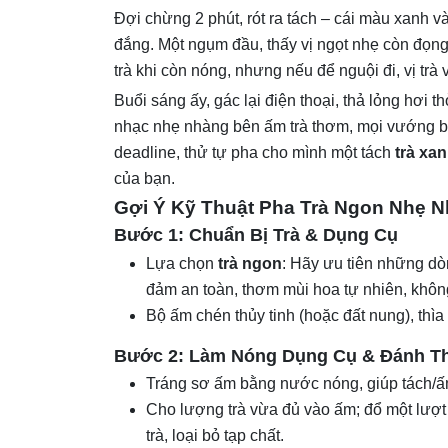
Đợi chừng 2 phút, rót ra tách – cái màu xanh v
đắng. Một ngụm đầu, thấy vị ngọt nhẹ còn đọng 
trà khi còn nóng, nhưng nếu để nguội đi, vị trà 
Buổi sáng ấy, gác lại điện thoại, thả lỏng hơi 
nhạc nhẹ nhàng bên ấm trà thơm, mọi vướng bậ
deadline, thử tự pha cho mình một tách
trà xa
của bạn.
Gợi Ý Kỹ Thuật Pha Trà Ngon Nhẹ 
Bước 1: Chuẩn Bị Trà & Dụng Cụ
Lựa chọn
trà ngon
: Hãy ưu tiên những d
đảm an toàn, thơm mùi hoa tự nhiên, khôn
Bộ ấm chén thủy tinh (hoặc đất nung), thìa
Bước 2: Làm Nóng Dụng Cụ & Đánh T
Tráng sơ ấm bằng nước nóng, giúp tách/ấm
Cho lượng trà vừa đủ vào ấm; đổ một lượt 
trà, loại bỏ tạp chất.