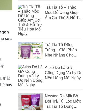
Trà Tía Tô – Thảo
Mộc Dễ Uống Giúp
Ấm Cơ Thể & Hỗ Trợ
Tiêu Hóa Mỗi Ngày
 ngon
cho sức
Trà Tía Tô Đông
Trùng – Giải Pháp
Nhẹ Nhàng Cho
u
Người Hay Mệt, Cảm
hấy
Gió
Atiso Đỏ Là Gì?
Công Dụng Và Lý Do
Nên Uống Mỗi Ngày
, thật
phê hay
Newtea Ra Mắt Bộ
h
Đôi Trà Túi Lọc Mới:
m
Trà Tía Tô Đông