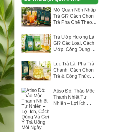
Mở Quán Nên Nhập
Trà Gì? Cách Chọn
Trà Pha Chế Theo
Menu Quán
Trà Ướp Hương Là
Gì? Các Loại, Cách
Ướp, Công Dụng Và
Cách Chọn Trà
Thơm Chuẩn
Lục Trà Lài Pha Trà
Chanh: Cách Chọn
Trà & Công Thức
Chuẩn Cho Quán
Atiso Đỏ: Thảo Mộc
Thanh Nhiệt Tự
Nhiên – Lợi Ích,
Cách Dùng Và Gợi Ý
Trà Uống Mỗi Ngày