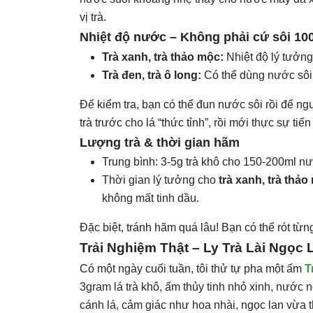
vị trà.
Nhiệt độ nước – Không phải cứ sôi 10
Trà xanh, trà thảo mộc:
Nhiệt độ lý tưởng 
Trà đen, trà ô long:
Có thể dùng nước sôi 
Để kiểm tra, bạn có thể đun nước sôi rồi để ng
trà trước cho lá “thức tỉnh”, rồi mới thực sự ti
Lượng trà & thời gian hãm
Trung bình: 3-5g trà khô cho 150-200ml n
Thời gian lý tưởng cho
trà xanh, trà thảo
không mất tinh dầu.
Đặc biệt, tránh hãm quá lâu! Bạn có thể rót từ
Trải Nghiệm Thật – Ly Trà Lài Ngọ
Có một ngày cuối tuần, tôi thử tự pha một ấm
T
3gram lá trà khô, ấm thủy tinh nhỏ xinh, nước
cánh lá, cảm giác như hoa nhài, ngọc lan vừa 