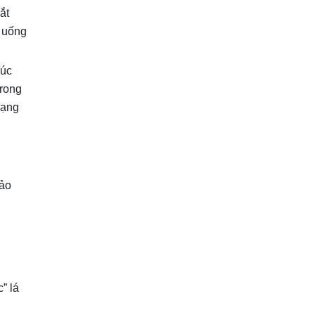
ắt
h uống
húc
trong
rạng
ảo
” lá