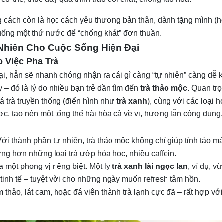
 cách còn là học cách yêu thương bản thân, dành tặng mình (
 uống một thứ nước để “chống khát” đơn thuần.
 Nhiên Cho Cuộc Sống Hiện Đại
 Việc Pha Trà
ại, hẳn sẽ nhanh chóng nhận ra cái gì càng “tự nhiên” càng dễ 
– đó là lý do nhiều bạn trẻ dần tìm đến
trà thảo mộc
. Quan tr
á trà truyền thống (điển hình như
trà xanh
), cùng với các loại ho
ợc, tạo nên một tổng thể hài hòa cả về vị, hương lẫn công dụng
ới thành phần tự nhiên, trà thảo mộc không chỉ giúp tỉnh táo m
h ứng hơn những loại trà ướp hóa học, nhiều caffein.
a một phong vị riêng biệt. Một ly
trà xanh lài ngọc lan
, ví dụ, v
a tinh tế – tuyệt vời cho những ngày muốn refresh tâm hồn.
thảo, lát cam, hoặc đá viên thành trà lạnh cực đã – rất hợp vớ