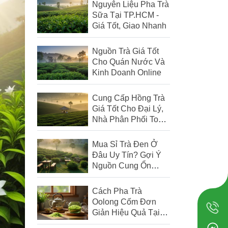
Nguyên Liệu Pha Trà
Sữa Tại TP.HCM -
Giá Tốt, Giao Nhanh
Nguồn Trà Giá Tốt
Cho Quán Nước Và
Kinh Doanh Online
Cung Cấp Hồng Trà
Giá Tốt Cho Đại Lý,
Nhà Phân Phối Toàn
Quốc
Mua Sỉ Trà Đen Ở
Đâu Uy Tín? Gợi Ý
Nguồn Cung Ổn
Định, Giá Tốt Cho
Quán
Cách Pha Trà
Oolong Cốm Đơn
Giản Hiệu Quả Tại
Nhà