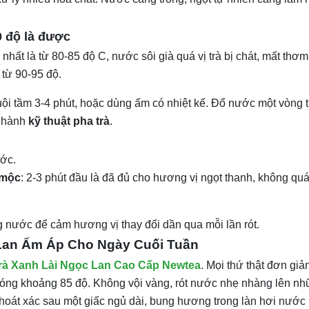
0 độ là được
nhất là từ 80-85 độ C, nước sôi già quá vị trà bị chát, mất thơm
từ 90-95 độ.
uội tầm 3-4 phút, hoặc dùng ấm có nhiệt kế. Đổ nước một vòng 
ến hành
kỹ thuật pha trà
.
ước.
 mộc
: 2-3 phút đầu là đã đủ cho hương vị ngọt thanh, không qu
ng nước để cảm hương vị thay đổi dần qua mỗi lần rót.
c Lan Ấm Áp Cho Ngày Cuối Tuần
rà Xanh Lài Ngọc Lan Cao Cấp Newtea
. Mọi thứ thật đơn giả
 nóng khoảng 85 độ. Không vội vàng, rót nước nhẹ nhàng lên n
thoát xác sau một giấc ngủ dài, bung hương trong làn hơi nước