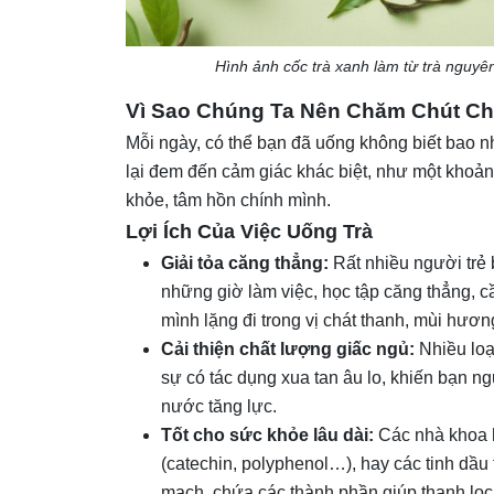
Hình ảnh cốc trà xanh làm từ trà nguyên
Vì Sao Chúng Ta Nên Chăm Chút Ch
Mỗi ngày, có thể bạn đã uống không biết bao 
lại đem đến cảm giác khác biệt, như một khoản
khỏe, tâm hồn chính mình.
Lợi Ích Của Việc Uống Trà
Giải tỏa căng thẳng:
Rất nhiều người trẻ 
những giờ làm việc, học tập căng thẳng, c
mình lặng đi trong vị chát thanh, mùi hươ
Cải thiện chất lượng giấc ngủ:
Nhiều loại
sự có tác dụng xua tan âu lo, khiến bạn 
nước tăng lực.
Tốt cho sức khỏe lâu dài:
Các nhà khoa h
(catechin, polyphenol…), hay các tinh dầu 
mạch, chứa các thành phần giúp thanh lọc c