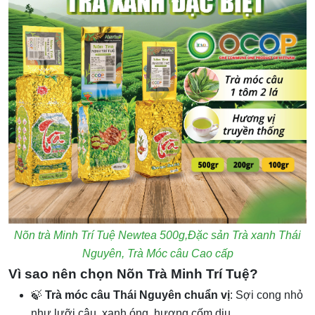
Nõn trà Minh Trí Tuệ Newtea 500g,Đặc sản Trà xanh Thái
Nguyên, Trà Móc câu Cao cấp
Vì sao nên chọn Nõn Trà Minh Trí Tuệ?
🍃
Trà móc câu Thái Nguyên chuẩn vị
: Sợi cong nhỏ
như lưỡi câu, xanh óng, hương cốm dịu.