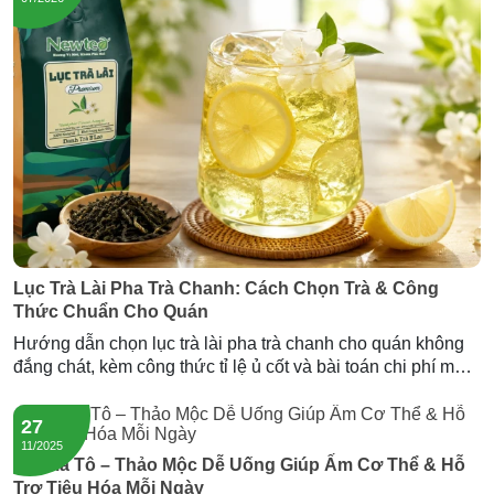
Lục Trà Lài Pha Trà Chanh: Cách Chọn Trà & Công
Thức Chuẩn Cho Quán
Hướng dẫn chọn lục trà lài pha trà chanh cho quán không
đắng chát, kèm công thức tỉ lệ ủ cốt và bài toán chi phí mỗi
ly. Gợi ý nguồn lục trà lài sỉ giá tốt từ Newtea.
27
11/2025
Trà Tía Tô – Thảo Mộc Dễ Uống Giúp Ấm Cơ Thể & Hỗ
Trợ Tiêu Hóa Mỗi Ngày