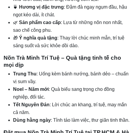
🍵
Hương vị đặc trưng
: Đậm đà ngay ngụm đầu, hậu
ngọt kéo dài, ít chát.
🌿
Sản phẩm cao cấp
: Lựa từ những nõn non nhất,
sao chế công phu.
🎁
Ý nghĩa quà tặng
: Thay lời chúc minh mẫn, trí tuệ
sáng suốt và sức khỏe dồi dào.
Nõn Trà Minh Trí Tuệ – Quà tặng tinh tế cho
mọi dịp
Trung Thu
: Uống kèm bánh nướng, bánh dẻo – chuẩn
vị sum vầy.
Noel – Năm mới
: Quà biếu sang trọng cho đồng
nghiệp, đối tác.
Tết Nguyên Đán
: Lời chúc an khang, trí tuệ, may mắn
cả năm.
Dùng hằng ngày
: Tỉnh táo làm việc, thư giãn tinh thần.
Đặt mua Nõn Trà Minh Trí Tuệ tại TP.HCM & Hà