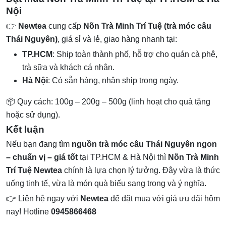
Nội
👉
Newtea
cung cấp
Nõn Trà Minh Trí Tuệ (trà móc câu
Thái Nguyên)
, giá sỉ và lẻ, giao hàng nhanh tại:
TP.HCM
: Ship toàn thành phố, hỗ trợ cho quán cà phê,
trà sữa và khách cá nhân.
Hà Nội
: Có sẵn hàng, nhận ship trong ngày.
📦 Quy cách: 100g – 200g – 500g (linh hoạt cho quà tặng
hoặc sử dụng).
Kết luận
Nếu bạn đang tìm
nguồn trà móc câu Thái Nguyên ngon
– chuẩn vị – giá tốt
tại TP.HCM & Hà Nội thì
Nõn Trà Minh
Trí Tuệ Newtea
chính là lựa chọn lý tưởng. Đây vừa là thức
uống tinh tế, vừa là món quà biếu sang trọng và ý nghĩa.
👉 Liên hệ ngay với
Newtea
để đặt mua với giá ưu đãi hôm
nay! Hotline
0945866468