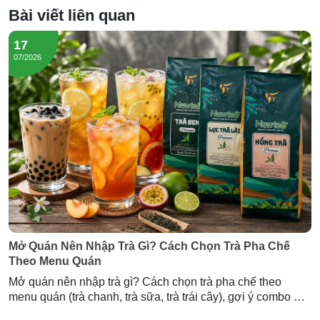
Bài viết liên quan
17
07/2026
Mở Quán Nên Nhập Trà Gì? Cách Chọn Trà Pha Chế
Theo Menu Quán
Mở quán nên nhập trà gì? Cách chọn trà pha chế theo
menu quán (trà chanh, trà sữa, trà trái cây), gợi ý combo mở
quán và lượng trà cần nhập — tư vấn từ Newtea.