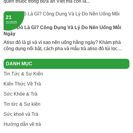
quen thuộc trong bữa ăn Việt mà còn là...
21
11/2025
Atiso Đỏ Là Gì? Công Dụng Và Lý Do Nên Uống Mỗi
Ngày
Atiso đỏ là gì và vì sao nên uống hằng ngày? Khám phá
công dụng nổi bật, cách pha và mẫu trà atiso đỏ túi lọc
Newtea an toàn, thơm ngon.
DANH MỤC
Tin Tức & Sự Kiện
Kiến Thức Về Trà
Sức Khỏe & Trà
Tin tức & Sự kiện
Sức khoẻ và Trà
Hướng dẫn về trà