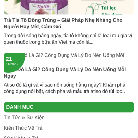
Trà Tía Tô Đông Trùng – Giải Pháp Nhẹ Nhàng Cho
Người Hay Mệt, Cảm Gió
Trong đời sống hằng ngày, tía tô không chỉ là loại rau gia vị
quen thuộc trong bữa ăn Việt mà còn là...
21
11/2025
Atiso Đỏ Là Gì? Công Dụng Và Lý Do Nên Uống Mỗi
Ngày
Atiso đỏ là gì và vì sao nên uống hằng ngày? Khám phá
công dụng nổi bật, cách pha và mẫu trà atiso đỏ túi lọc
Newtea an toàn, thơm ngon.
DANH MỤC
Tin Tức & Sự Kiện
Kiến Thức Về Trà