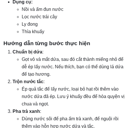
Dụng cụ:
Nồi và ấm đun nước
Lọc nước trái cây
Ly đong
Thìa khuấy
Hướng dẫn từng bước thực hiện
Chuẩn bị dứa
:
Gọt vỏ và mắt dứa, sau đó cắt thành miếng nhỏ để
dễ ép lấy nước. Nếu thích, bạn có thể dùng lá dứa
để tạo hương.
Trộn nước tắc
:
Ép quả tắc để lấy nước, loại bỏ hạt rồi thêm vào
nước dứa đã ép. Lưu ý khuấy đều để hòa quyện vị
chua và ngọt.
Pha trà xanh
:
Dùng nước sôi để pha ấm trà xanh, để nguội rồi
thêm vào hỗn hợp nước dứa và tắc.