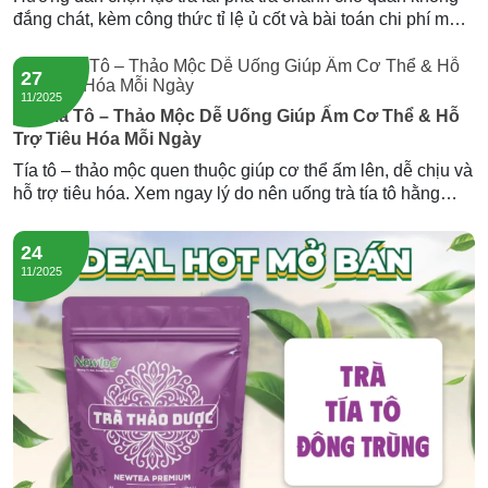
đắng chát, kèm công thức tỉ lệ ủ cốt và bài toán chi phí mỗi
ly. Gợi ý nguồn lục trà lài sỉ giá tốt từ Newtea.
27
11/2025
Trà Tía Tô – Thảo Mộc Dễ Uống Giúp Ấm Cơ Thể & Hỗ
Trợ Tiêu Hóa Mỗi Ngày
Tía tô – thảo mộc quen thuộc giúp cơ thể ấm lên, dễ chịu và
hỗ trợ tiêu hóa. Xem ngay lý do nên uống trà tía tô hằng
ngày và trải nghiệm dòng trà tía tô đông trùng của Newtea.
24
11/2025