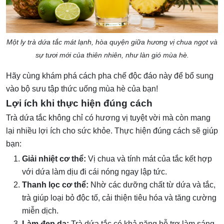
Một ly trà dứa tắc mát lạnh, hòa quyện giữa hương vị chua ngọt và
sự tươi mới của thiên nhiên, như làn gió mùa hè.
Hãy cùng khám phá cách pha chế độc đáo này để bổ sung
vào bộ sưu tập thức uống mùa hè của bạn!
Lợi ích khi thực hiện đúng cách
Trà dứa tắc không chỉ có hương vị tuyệt vời mà còn mang
lại nhiều lợi ích cho sức khỏe. Thực hiện đúng cách sẽ giúp
bạn:
Giải nhiệt cơ thể:
Vị chua và tính mát của tắc kết hợp
với dứa làm dịu đi cái nóng ngay lập tức.
Thanh lọc cơ thể:
Nhờ các dưỡng chất từ dứa và tắc,
trà giúp loại bỏ độc tố, cải thiện tiêu hóa và tăng cường
miễn dịch.
Làm đẹp da:
Trà dứa tắc có khả năng hỗ trợ làm sáng