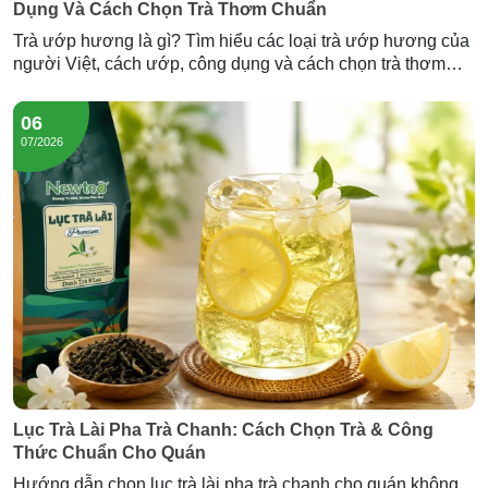
Dụng Và Cách Chọn Trà Thơm Chuẩn
Trà ướp hương là gì? Tìm hiểu các loại trà ướp hương của
người Việt, cách ướp, công dụng và cách chọn trà thơm
chuẩn — cùng Trà Hương Lài và Trà Sâm Dứa Newtea.
06
07/2026
Lục Trà Lài Pha Trà Chanh: Cách Chọn Trà & Công
Thức Chuẩn Cho Quán
Hướng dẫn chọn lục trà lài pha trà chanh cho quán không