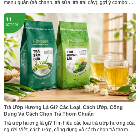
menu quán (trà chanh, trà sữa, trà trái cây), gợi ý combo mở
quán và lượng trà cần nhập — tư vấn từ Newtea.
11
07/2026
Trà Ướp Hương Là Gì? Các Loại, Cách Ướp, Công
Dụng Và Cách Chọn Trà Thơm Chuẩn
Trà ướp hương là gì? Tìm hiểu các loại trà ướp hương của
người Việt, cách ướp, công dụng và cách chọn trà thơm
chuẩn — cùng Trà Hương Lài và Trà Sâm Dứa Newtea.