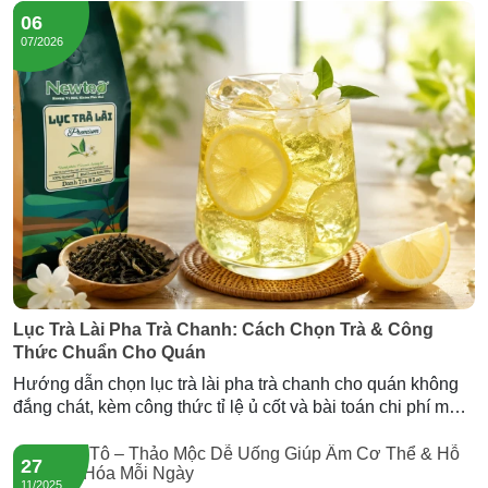
06
07/2026
Lục Trà Lài Pha Trà Chanh: Cách Chọn Trà & Công
Thức Chuẩn Cho Quán
Hướng dẫn chọn lục trà lài pha trà chanh cho quán không
đắng chát, kèm công thức tỉ lệ ủ cốt và bài toán chi phí mỗi
ly. Gợi ý nguồn lục trà lài sỉ giá tốt từ Newtea.
27
11/2025