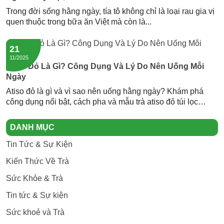
Trong đời sống hằng ngày, tía tô không chỉ là loại rau gia vị
quen thuộc trong bữa ăn Việt mà còn là...
21
11/2025
Atiso Đỏ Là Gì? Công Dụng Và Lý Do Nên Uống Mỗi
Ngày
Atiso đỏ là gì và vì sao nên uống hằng ngày? Khám phá
công dụng nổi bật, cách pha và mẫu trà atiso đỏ túi lọc
Newtea an toàn, thơm ngon.
DANH MỤC
Tin Tức & Sự Kiện
Kiến Thức Về Trà
Sức Khỏe & Trà
Tin tức & Sự kiện
Sức khoẻ và Trà