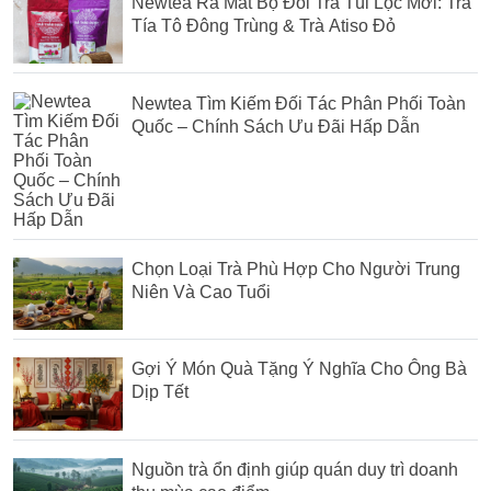
Newtea Ra Mắt Bộ Đôi Trà Túi Lọc Mới: Trà
Tía Tô Đông Trùng & Trà Atiso Đỏ
Newtea Tìm Kiếm Đối Tác Phân Phối Toàn
Quốc – Chính Sách Ưu Đãi Hấp Dẫn
Chọn Loại Trà Phù Hợp Cho Người Trung
Niên Và Cao Tuổi
Gợi Ý Món Quà Tặng Ý Nghĩa Cho Ông Bà
Dịp Tết
Nguồn trà ổn định giúp quán duy trì doanh