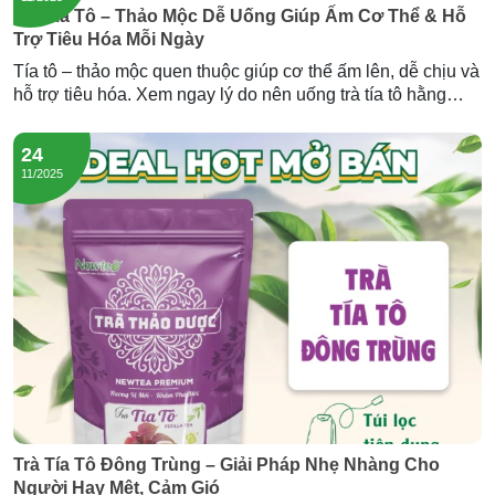
Trà Tía Tô – Thảo Mộc Dễ Uống Giúp Ấm Cơ Thể & Hỗ
Trợ Tiêu Hóa Mỗi Ngày
Tía tô – thảo mộc quen thuộc giúp cơ thể ấm lên, dễ chịu và
hỗ trợ tiêu hóa. Xem ngay lý do nên uống trà tía tô hằng
ngày và trải nghiệm dòng trà tía tô đông trùng của Newtea.
24
11/2025
Trà Tía Tô Đông Trùng – Giải Pháp Nhẹ Nhàng Cho
Người Hay Mệt, Cảm Gió