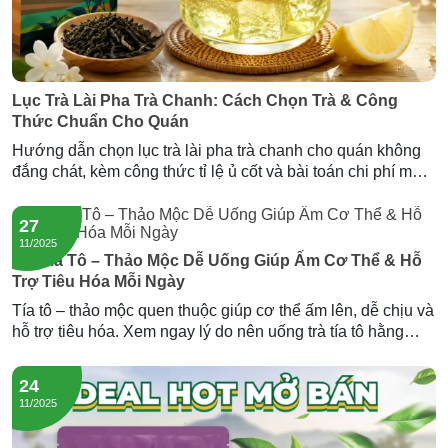
Lục Trà Lài Pha Trà Chanh: Cách Chọn Trà & Công
Thức Chuẩn Cho Quán
Hướng dẫn chọn lục trà lài pha trà chanh cho quán không
đắng chát, kèm công thức tỉ lệ ủ cốt và bài toán chi phí mỗi
ly. Gợi ý nguồn lục trà lài sỉ giá tốt từ Newtea.
27
11/2025
Trà Tía Tô – Thảo Mộc Dễ Uống Giúp Ấm Cơ Thể & Hỗ
Trợ Tiêu Hóa Mỗi Ngày
Tía tô – thảo mộc quen thuộc giúp cơ thể ấm lên, dễ chịu và
hỗ trợ tiêu hóa. Xem ngay lý do nên uống trà tía tô hằng
ngày và trải nghiệm dòng trà tía tô đông trùng của Newtea.
24
11/2025