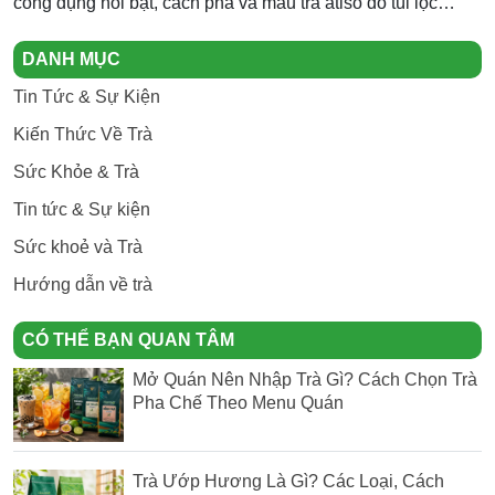
công dụng nổi bật, cách pha và mẫu trà atiso đỏ túi lọc
Newtea an toàn, thơm ngon.
DANH MỤC
Tin Tức & Sự Kiện
Kiến Thức Về Trà
Sức Khỏe & Trà
Tin tức & Sự kiện
Sức khoẻ và Trà
Hướng dẫn về trà
CÓ THỂ BẠN QUAN TÂM
Mở Quán Nên Nhập Trà Gì? Cách Chọn Trà
Pha Chế Theo Menu Quán
Trà Ướp Hương Là Gì? Các Loại, Cách